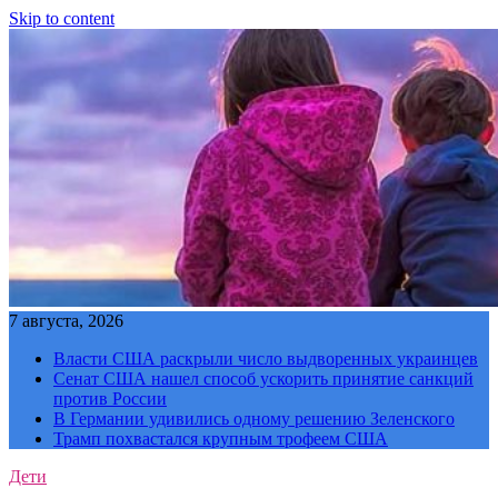
Skip to content
7 августа, 2026
Власти США раскрыли число выдворенных украинцев
Сенат США нашел способ ускорить принятие санкций
против России
В Германии удивились одному решению Зеленского
Трамп похвастался крупным трофеем США
Дети