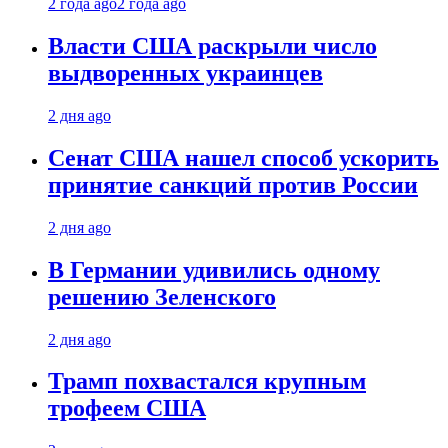
2 года ago
2 года ago
Власти США раскрыли число
выдворенных украинцев
2 дня ago
Сенат США нашел способ ускорить
принятие санкций против России
2 дня ago
В Германии удивились одному
решению Зеленского
2 дня ago
Трамп похвастался крупным
трофеем США