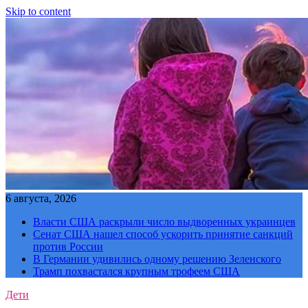
Skip to content
6 августа, 2026
Власти США раскрыли число выдворенных украинцев
Сенат США нашел способ ускорить принятие санкций
против России
В Германии удивились одному решению Зеленского
Трамп похвастался крупным трофеем США
Дети