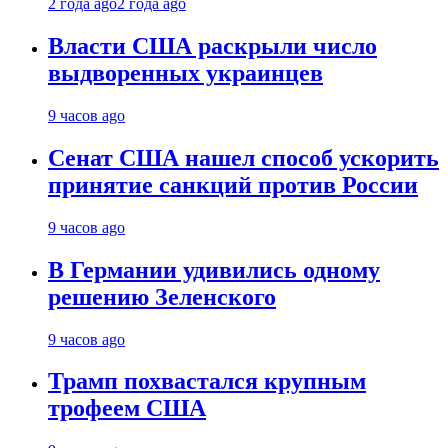
2 года ago
2 года ago
Власти США раскрыли число
выдворенных украинцев
9 часов ago
Сенат США нашел способ ускорить
принятие санкций против России
9 часов ago
В Германии удивились одному
решению Зеленского
9 часов ago
Трамп похвастался крупным
трофеем США