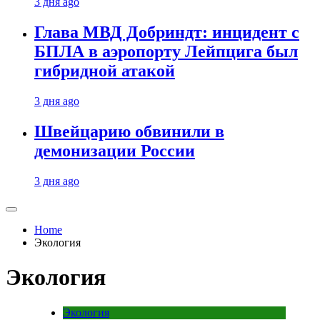
3 дня ago
Глава МВД Добриндт: инцидент с
БПЛА в аэропорту Лейпцига был
гибридной атакой
3 дня ago
Швейцарию обвинили в
демонизации России
3 дня ago
Home
Экология
Экология
Экология