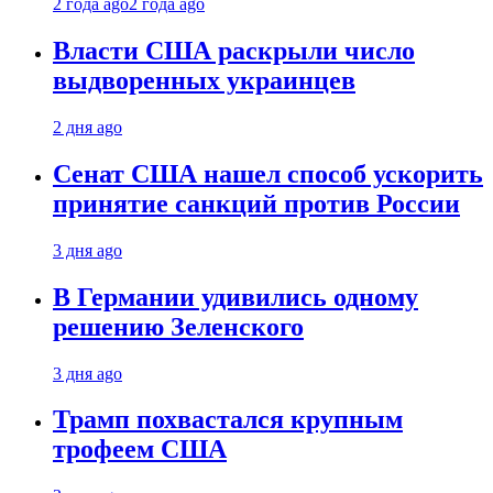
2 года ago
2 года ago
Власти США раскрыли число
выдворенных украинцев
2 дня ago
Сенат США нашел способ ускорить
принятие санкций против России
3 дня ago
В Германии удивились одному
решению Зеленского
3 дня ago
Трамп похвастался крупным
трофеем США