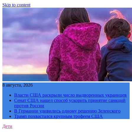
Skip to content
8 августа, 2026
Власти США раскрыли число выдворенных украинцев
Сенат США нашел способ ускорить принятие санкций
против России
В Германии удивились одному решению Зеленского
Трамп похвастался крупным трофеем США
Дети