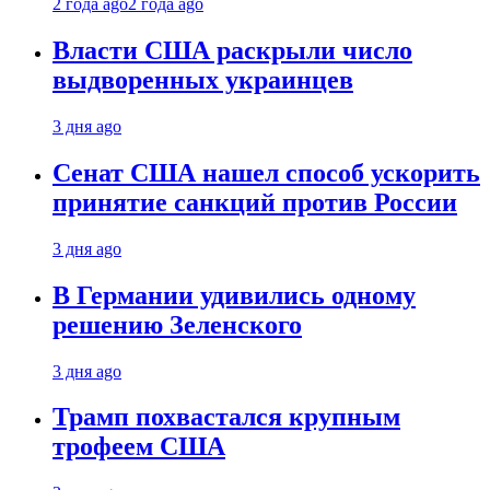
2 года ago
2 года ago
Власти США раскрыли число
выдворенных украинцев
3 дня ago
Сенат США нашел способ ускорить
принятие санкций против России
3 дня ago
В Германии удивились одному
решению Зеленского
3 дня ago
Трамп похвастался крупным
трофеем США