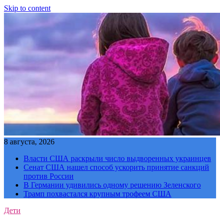
Skip to content
8 августа, 2026
Власти США раскрыли число выдворенных украинцев
Сенат США нашел способ ускорить принятие санкций
против России
В Германии удивились одному решению Зеленского
Трамп похвастался крупным трофеем США
Дети