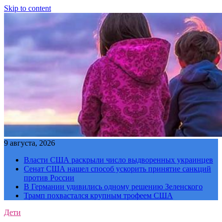
Skip to content
9 августа, 2026
Власти США раскрыли число выдворенных украинцев
Сенат США нашел способ ускорить принятие санкций
против России
В Германии удивились одному решению Зеленского
Трамп похвастался крупным трофеем США
Дети