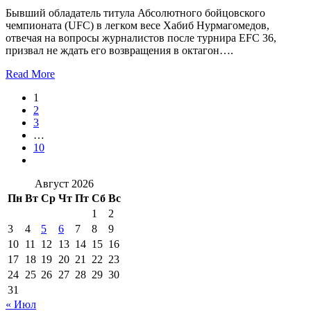
Бывший обладатель титула Абсолютного бойцовского
чемпионата (UFC) в легком весе Хабиб Нурмагомедов,
отвечая на вопросы журналистов после турнира EFC 36,
призвал не ждать его возвращения в октагон….
Read More
1
2
3
…
10
Август 2026
Пн
Вт
Ср
Чт
Пт
Сб
Вс
1
2
3
4
5
6
7
8
9
10
11
12
13
14
15
16
17
18
19
20
21
22
23
24
25
26
27
28
29
30
31
« Июл