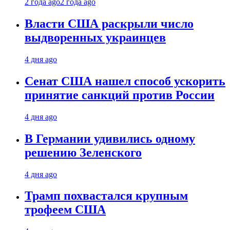
2 года ago
2 года ago
Власти США раскрыли число
выдворенных украинцев
4 дня ago
Сенат США нашел способ ускорить
принятие санкций против России
4 дня ago
В Германии удивились одному
решению Зеленского
4 дня ago
Трамп похвастался крупным
трофеем США