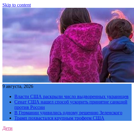
Skip to content
9 августа, 2026
Власти США раскрыли число выдворенных украинцев
Сенат США нашел способ ускорить принятие санкций
против России
В Германии удивились одному решению Зеленского
Трамп похвастался крупным трофеем США
Дети