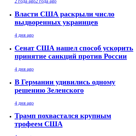
2 года ago
2 года ago
Власти США раскрыли число
выдворенных украинцев
4 дня ago
Сенат США нашел способ ускорить
принятие санкций против России
4 дня ago
В Германии удивились одному
решению Зеленского
4 дня ago
Трамп похвастался крупным
трофеем США