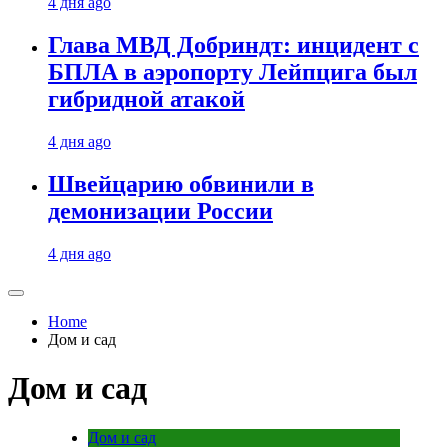
4 дня ago
Глава МВД Добриндт: инцидент с
БПЛА в аэропорту Лейпцига был
гибридной атакой
4 дня ago
Швейцарию обвинили в
демонизации России
4 дня ago
Home
Дом и сад
Дом и сад
Дом и сад