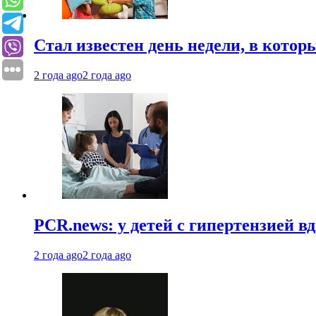
Стал известен день недели, в кото
2 года ago
2 года ago
PCR.news: у детей с гипертензией 
2 года ago
2 года ago