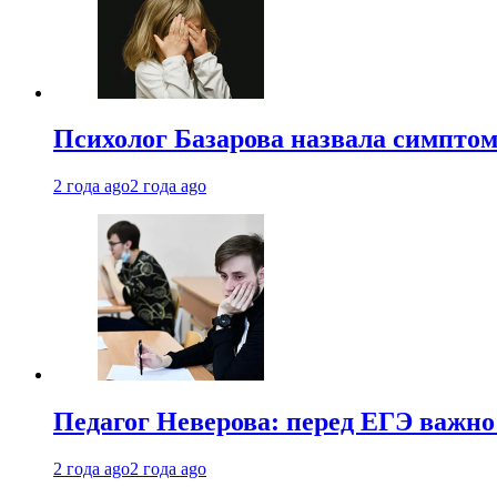
Психолог Базарова назвала симптом
2 года ago
2 года ago
Педагог Неверова: перед ЕГЭ важно
2 года ago
2 года ago