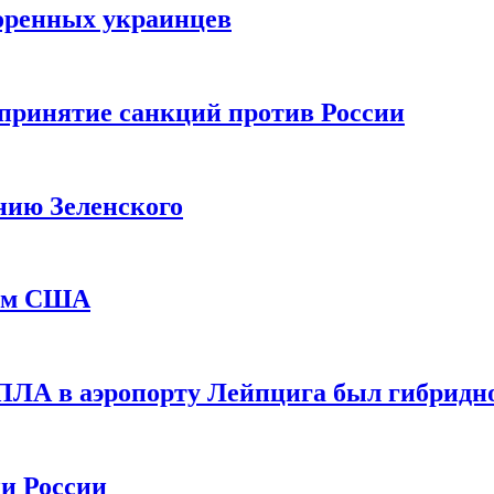
оренных украинцев
принятие санкций против России
нию Зеленского
еем США
ПЛА в аэропорту Лейпцига был гибридн
и России