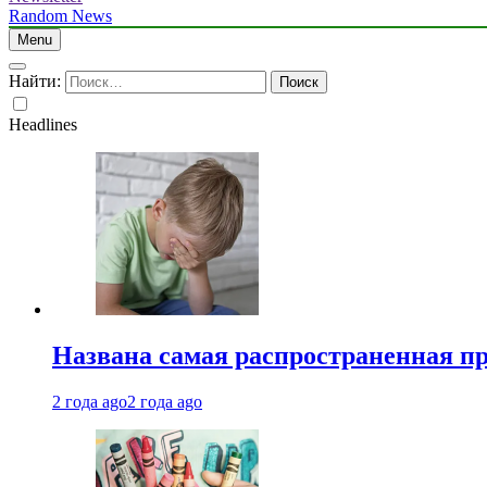
Random News
Menu
Найти:
Headlines
Названа самая распространенная п
2 года ago
2 года ago