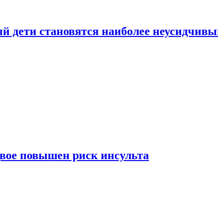
рый дети становятся наиболее неусидчив
вдвое повышен риск инсульта