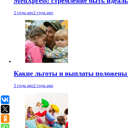
MedXpress: стремление быть идеаль
2 года ago
2 года ago
Какие льготы и выплаты положены
2 года ago
2 года ago