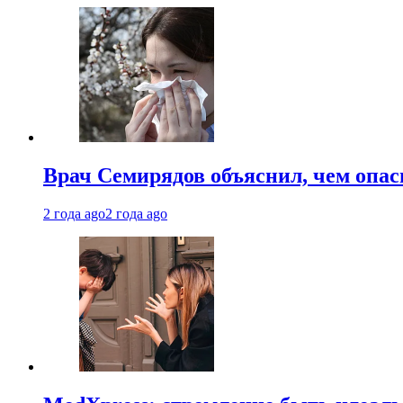
Врач Семирядов объяснил, чем опас
2 года ago
2 года ago