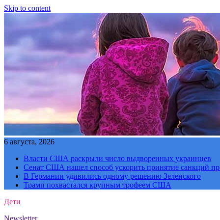
Skip to content
6 августа, 2026
Власти США раскрыли число выдворенных украинцев
Сенат США нашел способ ускорить принятие санкций пр
В Германии удивились одному решению Зеленского
Трамп похвастался крупным трофеем США
Дети
Newsletter