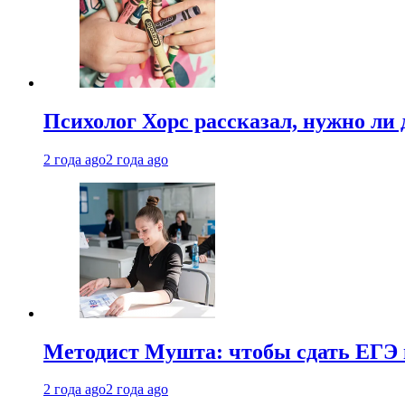
Психолог Хорс рассказал, нужно ли
2 года ago
2 года ago
Методист Мушта: чтобы сдать ЕГЭ н
2 года ago
2 года ago