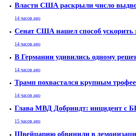
Власти США раскрыли число выдв
14 часов ago
Сенат США нашел способ ускорить 
14 часов ago
В Германии удивились одному реше
14 часов ago
Трамп похвастался крупным троф
14 часов ago
Глава МВД Добриндт: инцидент с Б
15 часов ago
Швейцарию обвинили в демонизаци