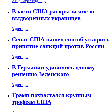
2 года ago
2 года ago
Власти США раскрыли число
выдворенных украинцев
3 дня ago
Сенат США нашел способ ускорить
принятие санкций против России
3 дня ago
В Германии удивились одному
решению Зеленского
3 дня ago
Трамп похвастался крупным
трофеем США