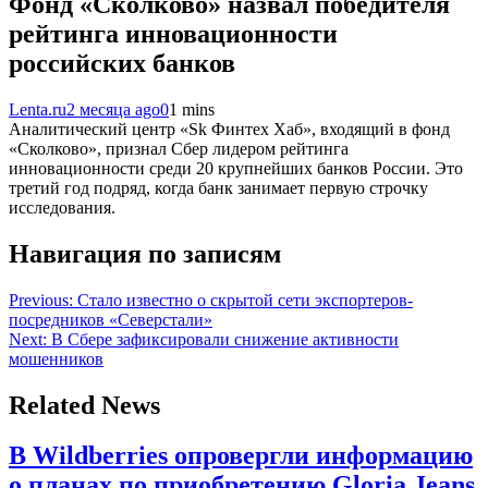
Фонд «Сколково» назвал победителя
рейтинга инновационности
российских банков
Lenta.ru
2 месяца ago
0
1 mins
Аналитический центр «Sk Финтех Хаб», входящий в фонд
«Сколково», признал Сбер лидером рейтинга
инновационности среди 20 крупнейших банков России. Это
третий год подряд, когда банк занимает первую строчку
исследования.
Навигация по записям
Previous:
Стало известно о скрытой сети экспортеров-
посредников «Северстали»
Next:
В Сбере зафиксировали снижение активности
мошенников
Related News
В Wildberries опровергли информацию
о планах по приобретению Gloria Jeans