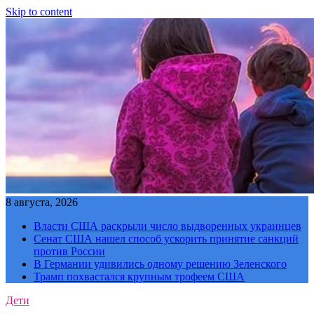
Skip to content
8 августа, 2026
Власти США раскрыли число выдворенных украинцев
Сенат США нашел способ ускорить принятие санкций
против России
В Германии удивились одному решению Зеленского
Трамп похвастался крупным трофеем США
Дети