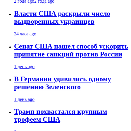
2 года ago
2 года ago
Власти США раскрыли число
выдворенных украинцев
24 часа ago
Сенат США нашел способ ускорить
принятие санкций против России
1 день ago
В Германии удивились одному
решению Зеленского
1 день ago
Трамп похвастался крупным
трофеем США