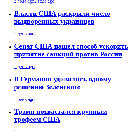
2 года ago
2 года ago
Власти США раскрыли число
выдворенных украинцев
1 день ago
Сенат США нашел способ ускорить
принятие санкций против России
1 день ago
В Германии удивились одному
решению Зеленского
1 день ago
Трамп похвастался крупным
трофеем США