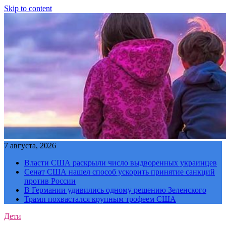
Skip to content
7 августа, 2026
Власти США раскрыли число выдворенных украинцев
Сенат США нашел способ ускорить принятие санкций
против России
В Германии удивились одному решению Зеленского
Трамп похвастался крупным трофеем США
Дети