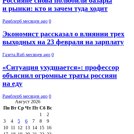
Россияне снова полюбили базары
и рынки: кто и зачем туда ходит
Рамблер
6 месяцев ago
0
Экономист рассказал о влиянии трех
выходных на 23 февраля на зарплату
Газета.Ru
6 месяцев ago
0
«Ситуация ухудшается»: профессор
объяснил огромные траты россиян
на еду
Рамблер
6 месяцев ago
0
Август 2026
Пн
Вт
Ср
Чт
Пт
Сб
Вс
1
2
3
4
5
6
7
8
9
10
11
12
13
14
15
16