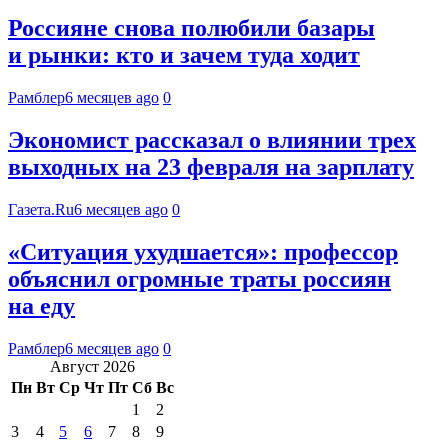
Россияне снова полюбили базары
и рынки: кто и зачем туда ходит
Рамблер
6 месяцев ago
0
Экономист рассказал о влиянии трех
выходных на 23 февраля на зарплату
Газета.Ru
6 месяцев ago
0
«Ситуация ухудшается»: профессор
объяснил огромные траты россиян
на еду
Рамблер
6 месяцев ago
0
Август 2026
Пн
Вт
Ср
Чт
Пт
Сб
Вс
1
2
3
4
5
6
7
8
9