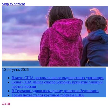
Skip to content
10 августа, 2026
Власти США раскрыли число выдворенных украинцев
Сенат США нашел способ ускорить принятие санкций
против России
В Германии удивились одному решению Зеленского
Трамп похвастался крупным трофеем США
Дети