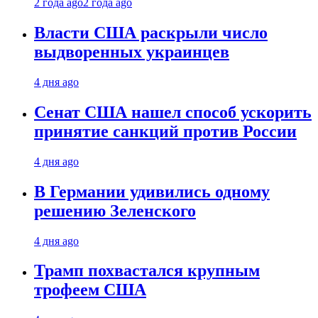
2 года ago
2 года ago
Власти США раскрыли число
выдворенных украинцев
4 дня ago
Сенат США нашел способ ускорить
принятие санкций против России
4 дня ago
В Германии удивились одному
решению Зеленского
4 дня ago
Трамп похвастался крупным
трофеем США