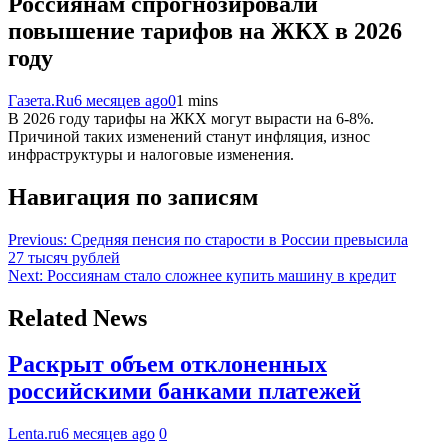
Россиянам спрогнозировали
повышение тарифов на ЖКХ в 2026
году
Газета.Ru
6 месяцев ago
0
1 mins
В 2026 году тарифы на ЖКХ могут вырасти на 6-8%.
Причиной таких изменений станут инфляция, износ
инфраструктуры и налоговые изменения.
Навигация по записям
Previous:
Средняя пенсия по старости в России превысила
27 тысяч рублей
Next:
Россиянам стало сложнее купить машину в кредит
Related News
Раскрыт объем отклоненных
российскими банками платежей
Lenta.ru
6 месяцев ago
0