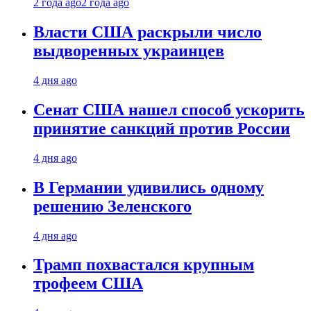
2 года ago
2 года ago
Власти США раскрыли число
выдворенных украинцев
4 дня ago
Сенат США нашел способ ускорить
принятие санкций против России
4 дня ago
В Германии удивились одному
решению Зеленского
4 дня ago
Трамп похвастался крупным
трофеем США