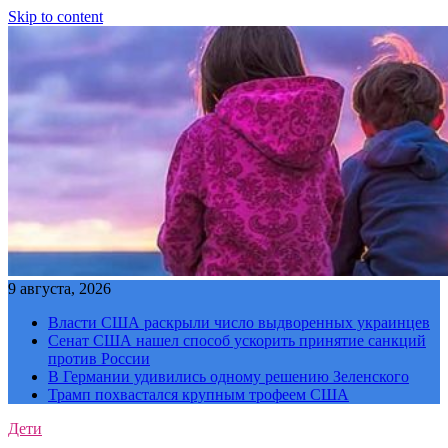
Skip to content
9 августа, 2026
Власти США раскрыли число выдворенных украинцев
Сенат США нашел способ ускорить принятие санкций
против России
В Германии удивились одному решению Зеленского
Трамп похвастался крупным трофеем США
Дети