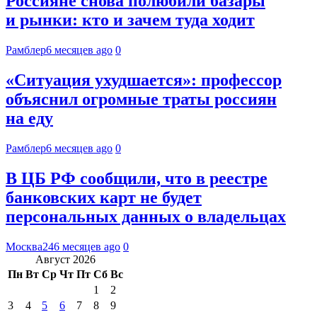
Россияне снова полюбили базары
и рынки: кто и зачем туда ходит
Рамблер
6 месяцев ago
0
«Ситуация ухудшается»: профессор
объяснил огромные траты россиян
на еду
Рамблер
6 месяцев ago
0
В ЦБ РФ сообщили, что в реестре
банковских карт не будет
персональных данных о владельцах
Москва24
6 месяцев ago
0
Август 2026
Пн
Вт
Ср
Чт
Пт
Сб
Вс
1
2
3
4
5
6
7
8
9