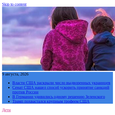
Skip to content
9 августа, 2026
Власти США раскрыли число выдворенных украинцев
Сенат США нашел способ ускорить принятие санкций
против России
В Германии удивились одному решению Зеленского
Трамп похвастался крупным трофеем США
Дети