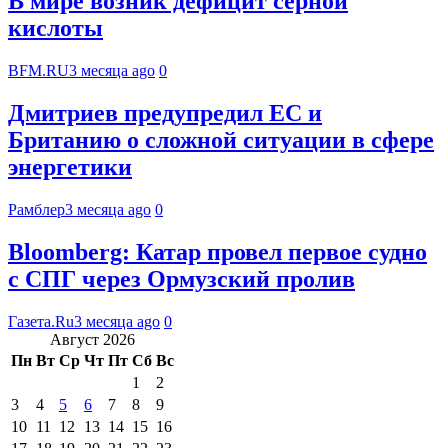
В мире возник дефицит серной
кислоты
BFM.RU
3 месяца ago
0
Дмитриев предупредил ЕС и
Британию о сложной ситуации в сфере
энергетики
Рамблер
3 месяца ago
0
Bloomberg: Катар провел первое судно
с СПГ через Ормузский пролив
Газета.Ru
3 месяца ago
0
Август 2026
Пн
Вт
Ср
Чт
Пт
Сб
Вс
1
2
3
4
5
6
7
8
9
10
11
12
13
14
15
16