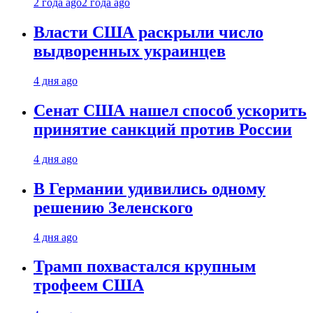
2 года ago
2 года ago
Власти США раскрыли число
выдворенных украинцев
4 дня ago
Сенат США нашел способ ускорить
принятие санкций против России
4 дня ago
В Германии удивились одному
решению Зеленского
4 дня ago
Трамп похвастался крупным
трофеем США