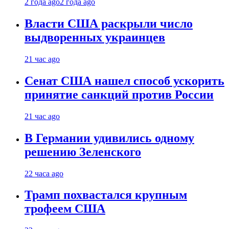
2 года ago
2 года ago
Власти США раскрыли число
выдворенных украинцев
21 час ago
Сенат США нашел способ ускорить
принятие санкций против России
21 час ago
В Германии удивились одному
решению Зеленского
22 часа ago
Трамп похвастался крупным
трофеем США