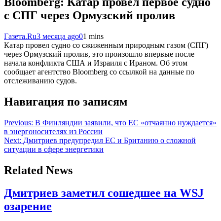
Bloomberg: Катар провел первое судно
с СПГ через Ормузский пролив
Газета.Ru
3 месяца ago
0
1 mins
Катар провел судно со сжиженным природным газом (СПГ)
через Ормузский пролив, это произошло впервые после
начала конфликта США и Израиля с Ираном. Об этом
сообщает агентство Bloomberg со ссылкой на данные по
отслеживанию судов.
Навигация по записям
Previous:
В Финляндии заявили, что ЕС «отчаянно нуждается»
в энергоносителях из России
Next:
Дмитриев предупредил ЕС и Британию о сложной
ситуации в сфере энергетики
Related News
Дмитриев заметил сошедшее на WSJ
озарение