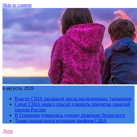
Skip to content
6 августа, 2026
Власти США раскрыли число выдворенных украинцев
Сенат США нашел способ ускорить принятие санкций
против России
В Германии удивились одному решению Зеленского
Трамп похвастался крупным трофеем США
Дети