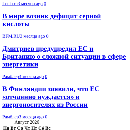
Lenta.ru
3 месяца ago
0
В мире возник дефицит серной
кислоты
BFM.RU
3 месяца ago
0
Дмитриев предупредил ЕС и
Британию о сложной ситуации в сфере
энергетики
Рамблер
3 месяца ago
0
В Финляндии заявили, что ЕС
«отчаянно нуждается» в
энергоносителях из России
Рамблер
3 месяца ago
0
Август 2026
Пн
Вт
Ср
Чт
Пт
Сб
Вс