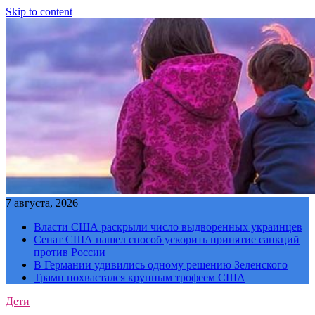
Skip to content
7 августа, 2026
Власти США раскрыли число выдворенных украинцев
Сенат США нашел способ ускорить принятие санкций
против России
В Германии удивились одному решению Зеленского
Трамп похвастался крупным трофеем США
Дети