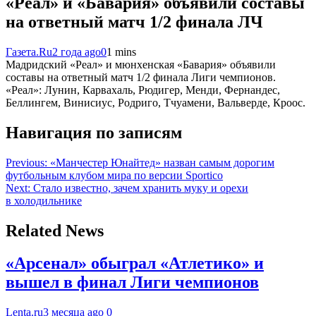
«Реал» и «Бавария» объявили составы
на ответный матч 1/2 финала ЛЧ
Газета.Ru
2 года ago
0
1 mins
Мадридский «Реал» и мюнхенская «Бавария» объявили
составы на ответный матч 1/2 финала Лиги чемпионов.
«Реал»: Лунин, Карвахаль, Рюдигер, Менди, Фернандес,
Беллингем, Винисиус, Родриго, Тчуамени, Вальверде, Кроос.
Навигация по записям
Previous:
«Манчестер Юнайтед» назван самым дорогим
футбольным клубом мира по версии Sportico
Next:
Стало известно, зачем хранить муку и орехи
в холодильнике
Related News
«Арсенал» обыграл «Атлетико» и
вышел в финал Лиги чемпионов
Lenta.ru
3 месяца ago
0