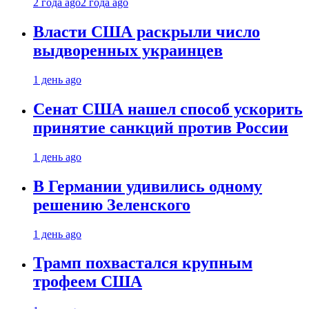
2 года ago
2 года ago
Власти США раскрыли число
выдворенных украинцев
1 день ago
Сенат США нашел способ ускорить
принятие санкций против России
1 день ago
В Германии удивились одному
решению Зеленского
1 день ago
Трамп похвастался крупным
трофеем США