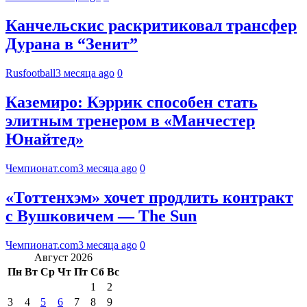
Канчельскис раскритиковал трансфер
Дурана в “Зенит”
Rusfootball
3 месяца ago
0
Каземиро: Кэррик способен стать
элитным тренером в «Манчестер
Юнайтед»
Чемпионат.com
3 месяца ago
0
«Тоттенхэм» хочет продлить контракт
с Вушковичем — The Sun
Чемпионат.com
3 месяца ago
0
Август 2026
Пн
Вт
Ср
Чт
Пт
Сб
Вс
1
2
3
4
5
6
7
8
9