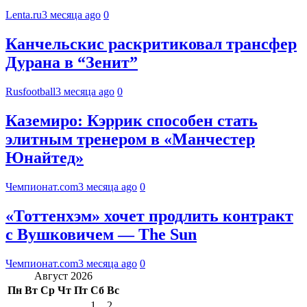
Lenta.ru
3 месяца ago
0
Канчельскис раскритиковал трансфер
Дурана в “Зенит”
Rusfootball
3 месяца ago
0
Каземиро: Кэррик способен стать
элитным тренером в «Манчестер
Юнайтед»
Чемпионат.com
3 месяца ago
0
«Тоттенхэм» хочет продлить контракт
с Вушковичем — The Sun
Чемпионат.com
3 месяца ago
0
Август 2026
Пн
Вт
Ср
Чт
Пт
Сб
Вс
1
2