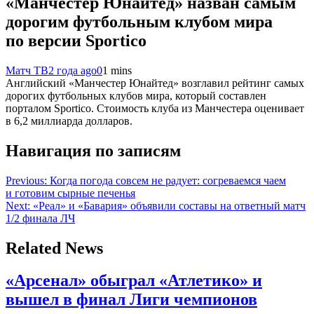
«Манчестер Юнайтед» назван самым
дорогим футбольным клубом мира
по версии Sportico
Матч ТВ
2 года ago
0
1 mins
Английский «Манчестер Юнайтед» возглавил рейтинг самых
дорогих футбольных клубов мира, который составлен
порталом Sportico. Стоимость клуба из Манчестера оценивает
в 6,2 миллиарда долларов.
Навигация по записям
Previous:
Когда погода совсем не радует: согреваемся чаем
и готовим сырные печенья
Next:
«Реал» и «Бавария» объявили составы на ответный матч
1/2 финала ЛЧ
Related News
«Арсенал» обыграл «Атлетико» и
вышел в финал Лиги чемпионов