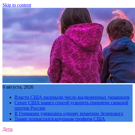
Skip to content
9 августа, 2026
Власти США раскрыли число выдворенных украинцев
Сенат США нашел способ ускорить принятие санкций
против России
В Германии удивились одному решению Зеленского
Трамп похвастался крупным трофеем США
Дети