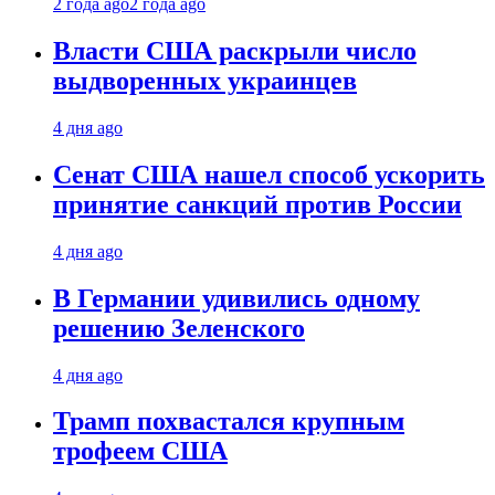
2 года ago
2 года ago
Власти США раскрыли число
выдворенных украинцев
4 дня ago
Сенат США нашел способ ускорить
принятие санкций против России
4 дня ago
В Германии удивились одному
решению Зеленского
4 дня ago
Трамп похвастался крупным
трофеем США