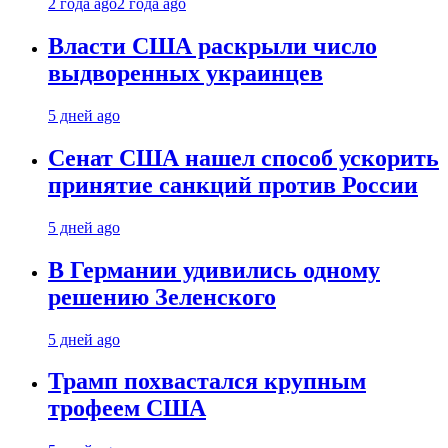
2 года ago
2 года ago
Власти США раскрыли число
выдворенных украинцев
5 дней ago
Сенат США нашел способ ускорить
принятие санкций против России
5 дней ago
В Германии удивились одному
решению Зеленского
5 дней ago
Трамп похвастался крупным
трофеем США