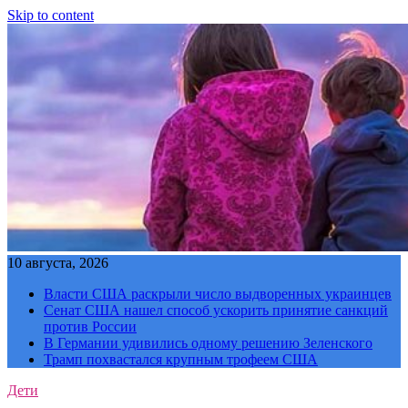
Skip to content
10 августа, 2026
Власти США раскрыли число выдворенных украинцев
Сенат США нашел способ ускорить принятие санкций
против России
В Германии удивились одному решению Зеленского
Трамп похвастался крупным трофеем США
Дети