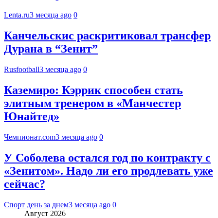
Lenta.ru
3 месяца ago
0
Канчельскис раскритиковал трансфер
Дурана в “Зенит”
Rusfootball
3 месяца ago
0
Каземиро: Кэррик способен стать
элитным тренером в «Манчестер
Юнайтед»
Чемпионат.com
3 месяца ago
0
У Соболева остался год по контракту с
«Зенитом». Надо ли его продлевать уже
сейчас?
Спорт день за днем
3 месяца ago
0
Август 2026