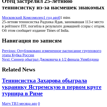
Отец застрелил 25-летнюю
теннисистку из-за насмешек знакомых
Московский Комсомолец
1 год ago
0
1 mins
25-летняя теннисистка Радхика Ядав, занимавшая 113-е место
в рейтинге ITF, погибла в результате домашней ссоры с отцом.
Об этом сообщает издание Times of India.
Навигация по записям
Previous:
Опубликовано измененное расписание группового
этапа Кубка России
Next:
Синнер обыграл Джоковича в 1/2 финала Уимблдона
Related News
Теннисистка Захарова обыграла
украинку Ястремскую в первом круге
турнира в Риме
Матч ТВ
3 месяца ago
0