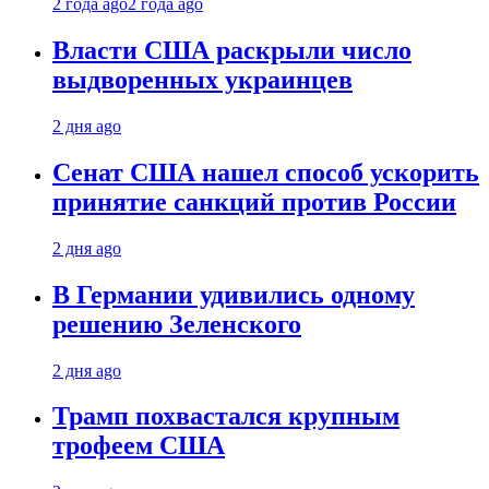
2 года ago
2 года ago
Власти США раскрыли число
выдворенных украинцев
2 дня ago
Сенат США нашел способ ускорить
принятие санкций против России
2 дня ago
В Германии удивились одному
решению Зеленского
2 дня ago
Трамп похвастался крупным
трофеем США