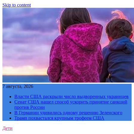
Skip to content
7 августа, 2026
Власти США раскрыли число выдворенных украинцев
Сенат США нашел способ ускорить принятие санкций
против России
В Германии удивились одному решению Зеленского
Трамп похвастался крупным трофеем США
Дети