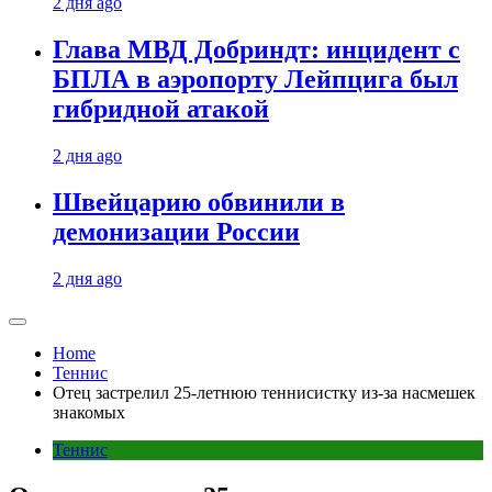
2 дня ago
Глава МВД Добриндт: инцидент с
БПЛА в аэропорту Лейпцига был
гибридной атакой
2 дня ago
Швейцарию обвинили в
демонизации России
2 дня ago
Home
Теннис
Отец застрелил 25-летнюю теннисистку из-за насмешек
знакомых
Теннис