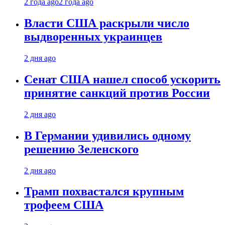
2 года ago
2 года ago
Власти США раскрыли число
выдворенных украинцев
2 дня ago
Сенат США нашел способ ускорить
принятие санкций против России
2 дня ago
В Германии удивились одному
решению Зеленского
2 дня ago
Трамп похвастался крупным
трофеем США