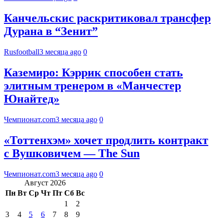
Канчельскис раскритиковал трансфер
Дурана в “Зенит”
Rusfootball
3 месяца ago
0
Каземиро: Кэррик способен стать
элитным тренером в «Манчестер
Юнайтед»
Чемпионат.com
3 месяца ago
0
«Тоттенхэм» хочет продлить контракт
с Вушковичем — The Sun
Чемпионат.com
3 месяца ago
0
Август 2026
Пн
Вт
Ср
Чт
Пт
Сб
Вс
1
2
3
4
5
6
7
8
9