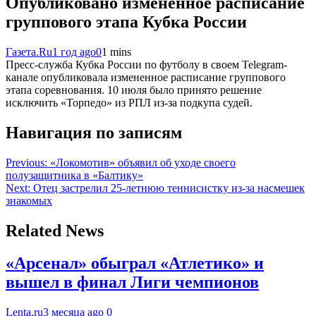
Опубликовано измененное расписание
группового этапа Кубка России
Газета.Ru
1 год ago
0
1 mins
Пресс-служба Кубка России по футболу в своем Telegram-
канале опубликовала измененное расписание группового
этапа соревнования. 10 июля было принято решение
исключить «Торпедо» из РПЛ из-за подкупа судей.
Навигация по записям
Previous:
«Локомотив» объявил об уходе своего
полузащитника в «Балтику»
Next:
Отец застрелил 25-летнюю теннисистку из-за насмешек
знакомых
Related News
«Арсенал» обыграл «Атлетико» и
вышел в финал Лиги чемпионов
Lenta.ru
3 месяца ago
0