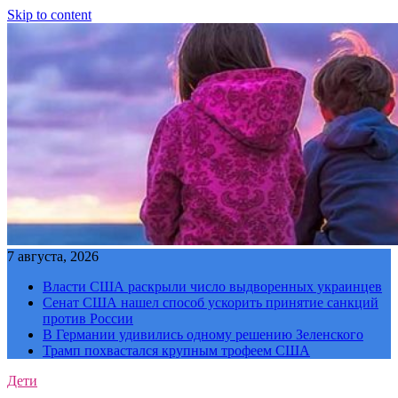
Skip to content
7 августа, 2026
Власти США раскрыли число выдворенных украинцев
Сенат США нашел способ ускорить принятие санкций
против России
В Германии удивились одному решению Зеленского
Трамп похвастался крупным трофеем США
Дети