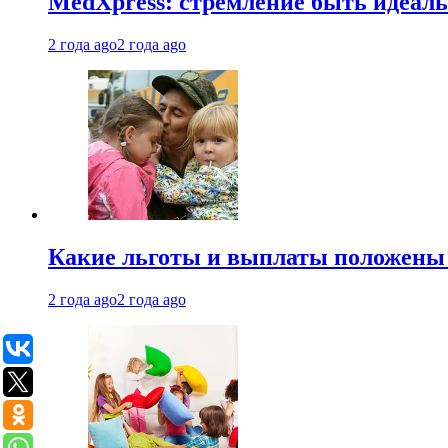
MedXpress: стремление быть идеаль
2 года ago
2 года ago
Какие льготы и выплаты положены
2 года ago
2 года ago