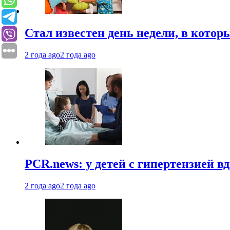
Стал известен день недели, в кото
2 года ago
2 года ago
PCR.news: у детей с гипертензией 
2 года ago
2 года ago