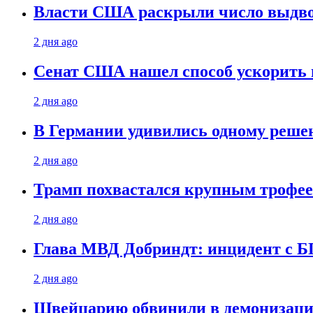
Власти США раскрыли число выдв
2 дня ago
Сенат США нашел способ ускорить 
2 дня ago
В Германии удивились одному реше
2 дня ago
Трамп похвастался крупным троф
2 дня ago
Глава МВД Добриндт: инцидент с Б
2 дня ago
Швейцарию обвинили в демонизаци