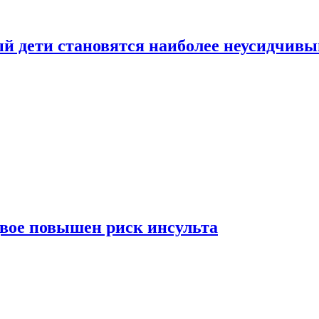
рый дети становятся наиболее неусидчив
вдвое повышен риск инсульта