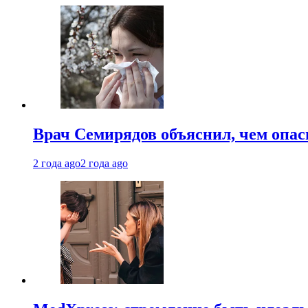
Врач Семирядов объяснил, чем опас
2 года ago
2 года ago