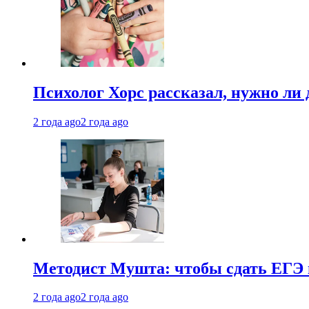
Психолог Хорс рассказал, нужно ли
2 года ago
2 года ago
Методист Мушта: чтобы сдать ЕГЭ н
2 года ago
2 года ago