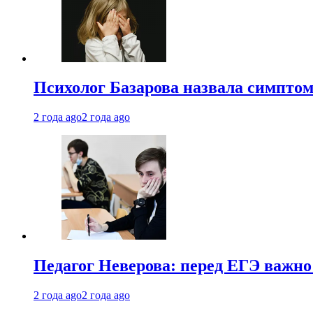
Психолог Базарова назвала симптом
2 года ago
2 года ago
Педагог Неверова: перед ЕГЭ важно
2 года ago
2 года ago