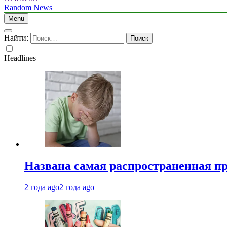
Random News
Menu
Найти:
Headlines
Названа самая распространенная п
2 года ago
2 года ago