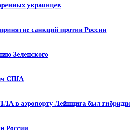
оренных украинцев
принятие санкций против России
нию Зеленского
еем США
ПЛА в аэропорту Лейпцига был гибридн
и России