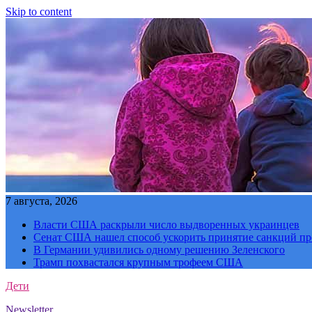
Skip to content
7 августа, 2026
Власти США раскрыли число выдворенных украинцев
Сенат США нашел способ ускорить принятие санкций пр
В Германии удивились одному решению Зеленского
Трамп похвастался крупным трофеем США
Дети
Newsletter