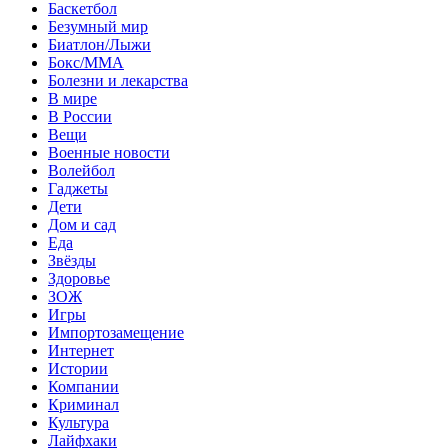
Баскетбол
Безумный мир
Биатлон/Лыжи
Бокс/MMA
Болезни и лекарства
В мире
В России
Вещи
Военные новости
Волейбол
Гаджеты
Дети
Дом и сад
Еда
Звёзды
Здоровье
ЗОЖ
Игры
Импортозамещение
Интернет
Истории
Компании
Криминал
Культура
Лайфхаки