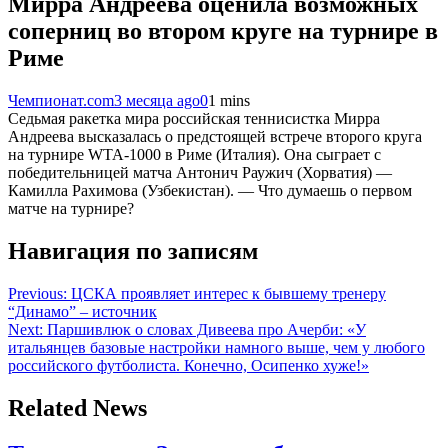
Мирра Андреева оценила возможных
соперниц во втором круге на турнире в
Риме
Чемпионат.com
3 месяца ago
0
1 mins
Седьмая ракетка мира российская теннисистка Мирра
Андреева высказалась о предстоящей встрече второго круга
на турнире WTA-1000 в Риме (Италия). Она сыграет с
победительницей матча Антонич Раужич (Хорватия) —
Камилла Рахимова (Узбекистан). — Что думаешь о первом
матче на турнире?
Навигация по записям
Previous:
ЦСКА проявляет интерес к бывшему тренеру
“Динамо” – источник
Next:
Паршивлюк о словах Дивеева про Ачерби: «У
итальянцев базовые настройки намного выше, чем у любого
российского футболиста. Конечно, Осипенко хуже!»
Related News