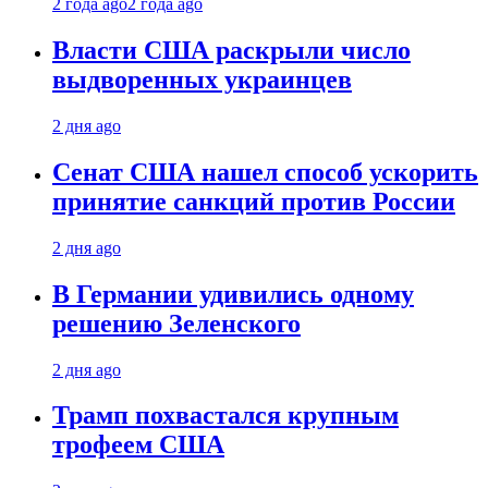
2 года ago
2 года ago
Власти США раскрыли число
выдворенных украинцев
2 дня ago
Сенат США нашел способ ускорить
принятие санкций против России
2 дня ago
В Германии удивились одному
решению Зеленского
2 дня ago
Трамп похвастался крупным
трофеем США