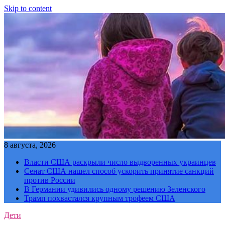
Skip to content
8 августа, 2026
Власти США раскрыли число выдворенных украинцев
Сенат США нашел способ ускорить принятие санкций
против России
В Германии удивились одному решению Зеленского
Трамп похвастался крупным трофеем США
Дети