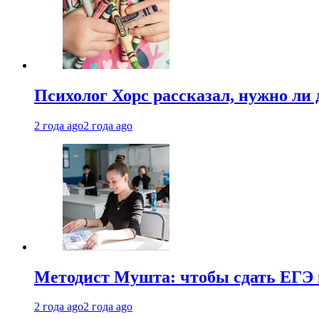
Психолог Хорс рассказал, нужно ли
2 года ago
2 года ago
Методист Мушта: чтобы сдать ЕГЭ н
2 года ago
2 года ago