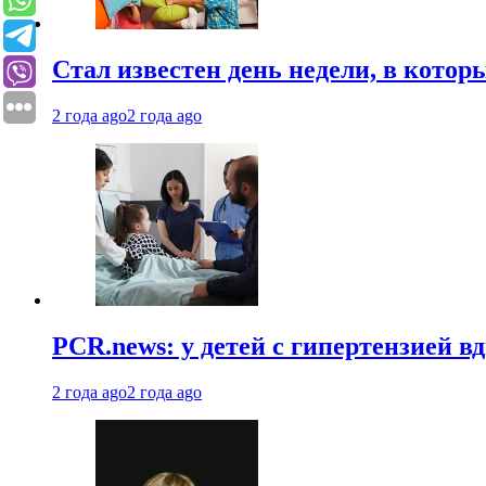
Стал известен день недели, в кото
2 года ago
2 года ago
PCR.news: у детей с гипертензией 
2 года ago
2 года ago