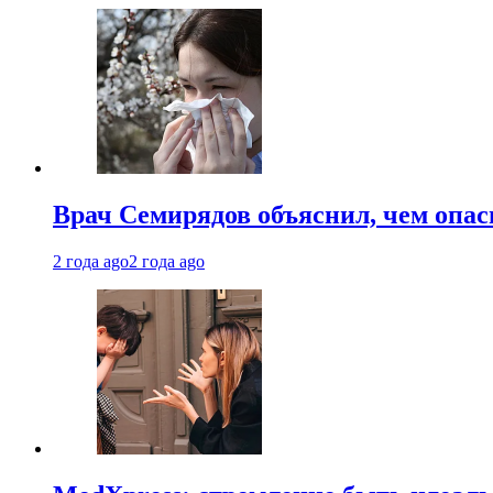
Врач Семирядов объяснил, чем опас
2 года ago
2 года ago