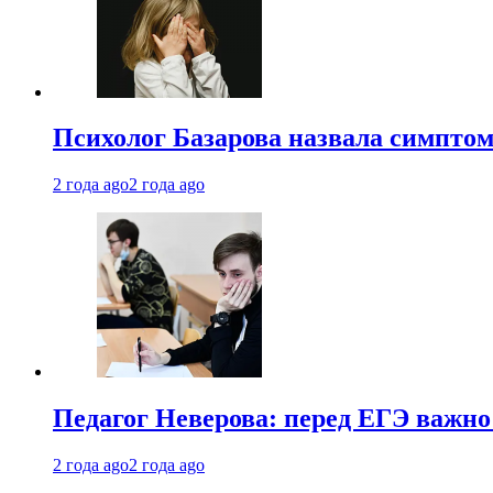
Психолог Базарова назвала симптом
2 года ago
2 года ago
Педагог Неверова: перед ЕГЭ важно
2 года ago
2 года ago