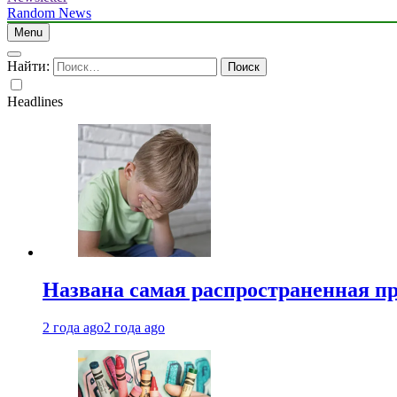
Random News
Menu
Найти:
Headlines
Названа самая распространенная п
2 года ago
2 года ago