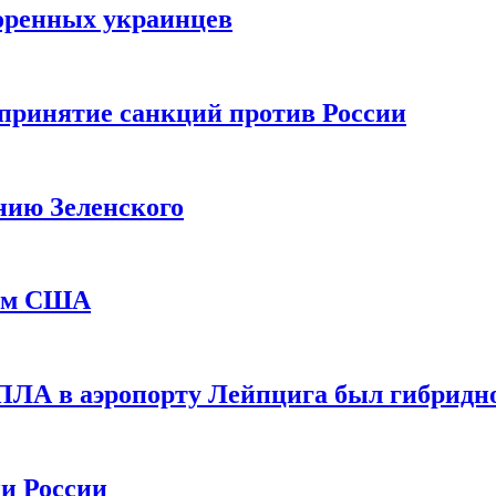
оренных украинцев
принятие санкций против России
нию Зеленского
еем США
ПЛА в аэропорту Лейпцига был гибридн
и России