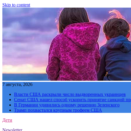
Skip to content
7 августа, 2026
Власти США раскрыли число выдворенных украинцев
Сенат США нашел способ ускорить принятие санкций пр
В Германии удивились одному решению Зеленского
Трамп похвастался крупным трофеем США
Дети
Newsletter