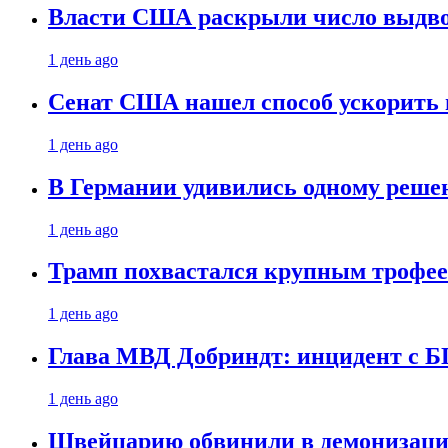
Власти США раскрыли число выдв
1 день ago
Сенат США нашел способ ускорить 
1 день ago
В Германии удивились одному реше
1 день ago
Трамп похвастался крупным троф
1 день ago
Глава МВД Добриндт: инцидент с Б
1 день ago
Швейцарию обвинили в демонизаци