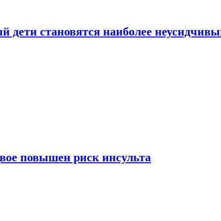
рый дети становятся наиболее неусидчив
вдвое повышен риск инсульта