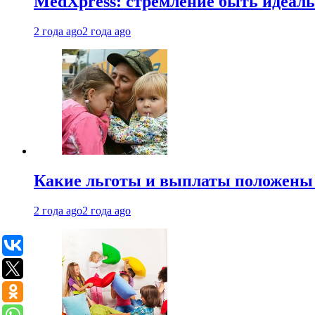
MedXpress: стремление быть идеаль
2 года ago
2 года ago
Какие льготы и выплаты положены
2 года ago
2 года ago