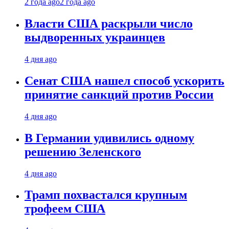
2 года ago
2 года ago
Власти США раскрыли число
выдворенных украинцев
4 дня ago
Сенат США нашел способ ускорить
принятие санкций против России
4 дня ago
В Германии удивились одному
решению Зеленского
4 дня ago
Трамп похвастался крупным
трофеем США