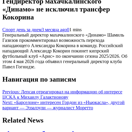
Гендиректор махачкалинского
«Динамо» не исключил трансфер
Кокорина
Спорт день за днем
3 месяца ago
0
1 mins
Генеральный директор махачкалинского «Динамо» Шамиль
Газизов прокомментировал возможность перехода
нападающего Александра Кокорина в команду. Российский
нападающий Александр Кокорин покинет кипрский
футбольный клуб «Арис» по окончании сезона 2025/2026. Об
этом 4 мая 2026 года объявил генеральный директор клуба
Павел Гогнидзе.
Навигация по записям
Previous:
Лепсая отреагировал на информацию об интересе
ЦСКА к Михаилу Галактионову
Next:
«Барселоне» интересен Гордон из «Ньюкасла», другой
вариант — Эззалзули — журналист Моретто
Related News