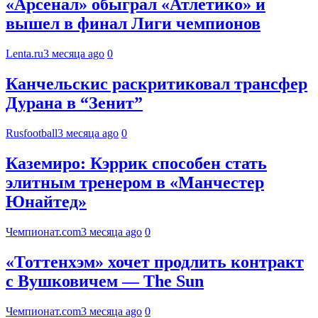
«Арсенал» обыграл «Атлетико» и
вышел в финал Лиги чемпионов
Lenta.ru
3 месяца ago
0
Канчельскис раскритиковал трансфер
Дурана в “Зенит”
Rusfootball
3 месяца ago
0
Каземиро: Кэррик способен стать
элитным тренером в «Манчестер
Юнайтед»
Чемпионат.com
3 месяца ago
0
«Тоттенхэм» хочет продлить контракт
с Вушковичем — The Sun
Чемпионат.com
3 месяца ago
0