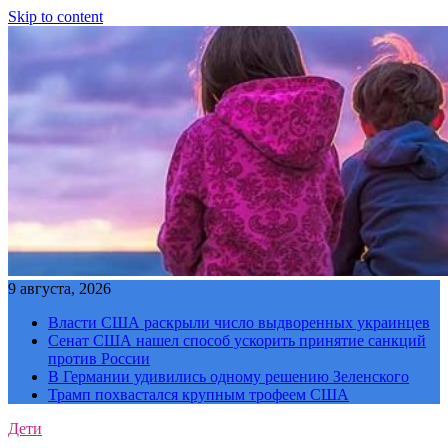
Skip to content
9 августа, 2026
Власти США раскрыли число выдворенных украинцев
Сенат США нашел способ ускорить принятие санкций
против России
В Германии удивились одному решению Зеленского
Трамп похвастался крупным трофеем США
Дети