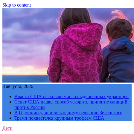
Skip to content
8 августа, 2026
Власти США раскрыли число выдворенных украинцев
Сенат США нашел способ ускорить принятие санкций
против России
В Германии удивились одному решению Зеленского
Трамп похвастался крупным трофеем США
Дети