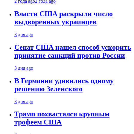
2 года ago
2 года ago
Власти США раскрыли число
выдворенных украинцев
3 дня ago
Сенат США нашел способ ускорить
принятие санкций против России
3 дня ago
В Германии удивились одному
решению Зеленского
3 дня ago
Трамп похвастался крупным
трофеем США