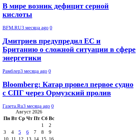
В мире возник дефицит серной
кислоты
BFM.RU
3 месяца ago
0
Дмитриев предупредил ЕС и
Британию о сложной ситуации в сфере
энергетики
Рамблер
3 месяца ago
0
Bloomberg: Катар провел первое судно
с СПГ через Ормузский пролив
Газета.Ru
3 месяца ago
0
Август 2026
Пн
Вт
Ср
Чт
Пт
Сб
Вс
1
2
3
4
5
6
7
8
9
10
11
12
13
14
15
16