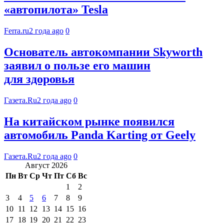
«автопилота» Tesla
Ferra.ru
2 года ago
0
Основатель автокомпании Skyworth
заявил о пользе его машин
для здоровья
Газета.Ru
2 года ago
0
На китайском рынке появился
автомобиль Panda Karting от Geely
Газета.Ru
2 года ago
0
Август 2026
Пн
Вт
Ср
Чт
Пт
Сб
Вс
1
2
3
4
5
6
7
8
9
10
11
12
13
14
15
16
17
18
19
20
21
22
23