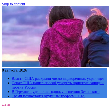
Skip to content
8 августа, 2026
Власти США раскрыли число выдворенных украинцев
Сенат США нашел способ ускорить принятие санкций
против России
В Германии удивились одному решению Зеленского
Трамп похвастался крупным трофеем США
Дети