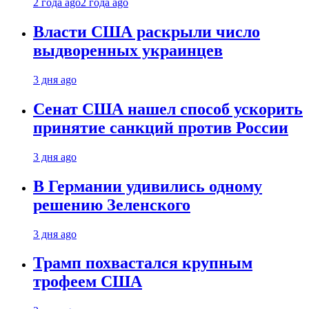
2 года ago
2 года ago
Власти США раскрыли число
выдворенных украинцев
3 дня ago
Сенат США нашел способ ускорить
принятие санкций против России
3 дня ago
В Германии удивились одному
решению Зеленского
3 дня ago
Трамп похвастался крупным
трофеем США