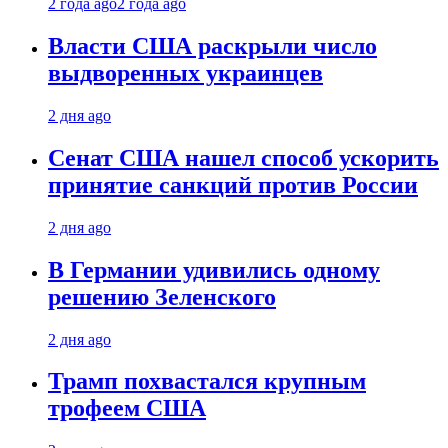
2 года ago
2 года ago
Власти США раскрыли число
выдворенных украинцев
2 дня ago
Сенат США нашел способ ускорить
принятие санкций против России
2 дня ago
В Германии удивились одному
решению Зеленского
2 дня ago
Трамп похвастался крупным
трофеем США