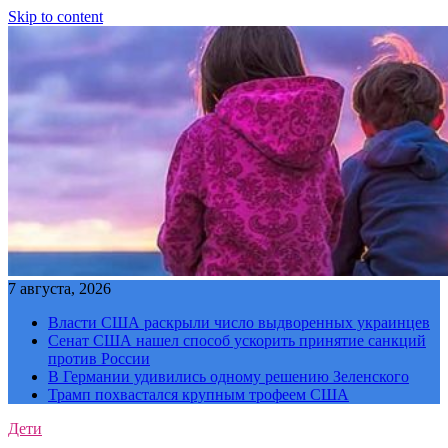
Skip to content
7 августа, 2026
Власти США раскрыли число выдворенных украинцев
Сенат США нашел способ ускорить принятие санкций
против России
В Германии удивились одному решению Зеленского
Трамп похвастался крупным трофеем США
Дети