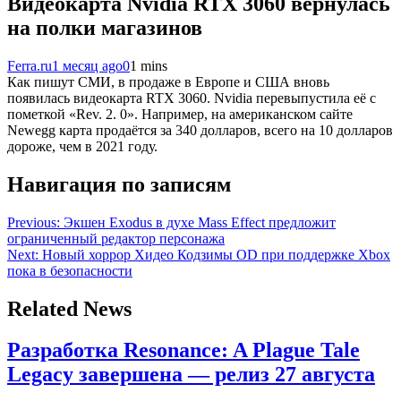
Видеокарта Nvidia RTX 3060 вернулась
на полки магазинов
Ferra.ru
1 месяц ago
0
1 mins
Как пишут СМИ, в продаже в Европе и США вновь
появилась видеокарта RTX 3060. Nvidia перевыпустила её с
пометкой «Rev. 2. 0». Например, на американском сайте
Newegg карта продаётся за 340 долларов, всего на 10 долларов
дороже, чем в 2021 году.
Навигация по записям
Previous:
Экшен Exodus в духе Mass Effect предложит
ограниченный редактор персонажа
Next:
Новый хоррор Хидео Кодзимы OD при поддержке Xbox
пока в безопасности
Related News
Разработка Resonance: A Plague Tale
Legacy завершена — релиз 27 августа