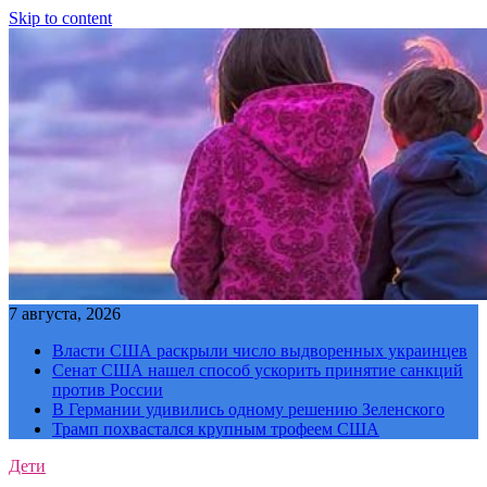
Skip to content
7 августа, 2026
Власти США раскрыли число выдворенных украинцев
Сенат США нашел способ ускорить принятие санкций
против России
В Германии удивились одному решению Зеленского
Трамп похвастался крупным трофеем США
Дети