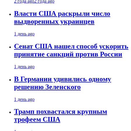
2 года ago
2 года ago
Власти США раскрыли число
выдворенных украинцев
1 день ago
Сенат США нашел способ ускорить
принятие санкций против России
1 день ago
В Германии удивились одному
решению Зеленского
1 день ago
Трамп похвастался крупным
трофеем США