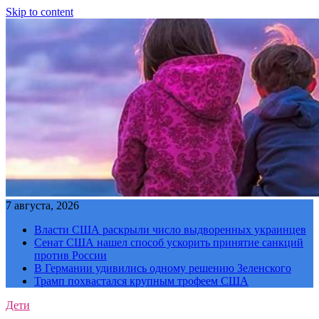
Skip to content
7 августа, 2026
Власти США раскрыли число выдворенных украинцев
Сенат США нашел способ ускорить принятие санкций
против России
В Германии удивились одному решению Зеленского
Трамп похвастался крупным трофеем США
Дети