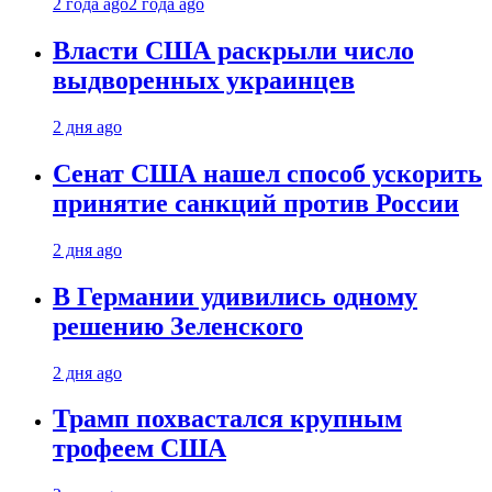
2 года ago
2 года ago
Власти США раскрыли число
выдворенных украинцев
2 дня ago
Сенат США нашел способ ускорить
принятие санкций против России
2 дня ago
В Германии удивились одному
решению Зеленского
2 дня ago
Трамп похвастался крупным
трофеем США