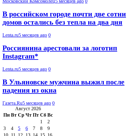
Московский Комсомолец
5 месяцев ago
0
В российском городе почти две сотни
домов остались без тепла на два дня
Lenta.ru
5 месяцев ago
0
Россиянина арестовали за логотип
Instagram*
Lenta.ru
5 месяцев ago
0
В Ульяновске мужчина выжил после
падения из окна
Газета.Ru
5 месяцев ago
0
Август 2026
Пн
Вт
Ср
Чт
Пт
Сб
Вс
1
2
3
4
5
6
7
8
9
10
11
12
13
14
15
16