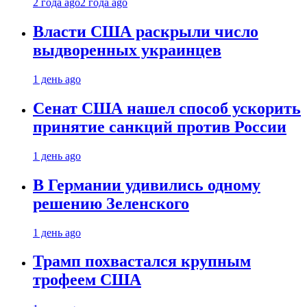
2 года ago
2 года ago
Власти США раскрыли число
выдворенных украинцев
1 день ago
Сенат США нашел способ ускорить
принятие санкций против России
1 день ago
В Германии удивились одному
решению Зеленского
1 день ago
Трамп похвастался крупным
трофеем США