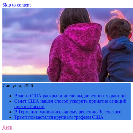
Skip to content
7 августа, 2026
Власти США раскрыли число выдворенных украинцев
Сенат США нашел способ ускорить принятие санкций
против России
В Германии удивились одному решению Зеленского
Трамп похвастался крупным трофеем США
Дети