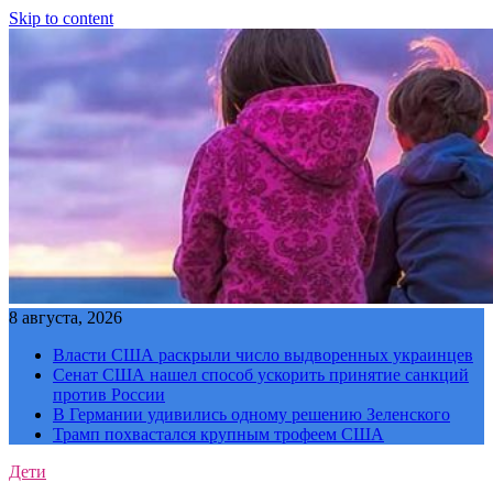
Skip to content
8 августа, 2026
Власти США раскрыли число выдворенных украинцев
Сенат США нашел способ ускорить принятие санкций
против России
В Германии удивились одному решению Зеленского
Трамп похвастался крупным трофеем США
Дети