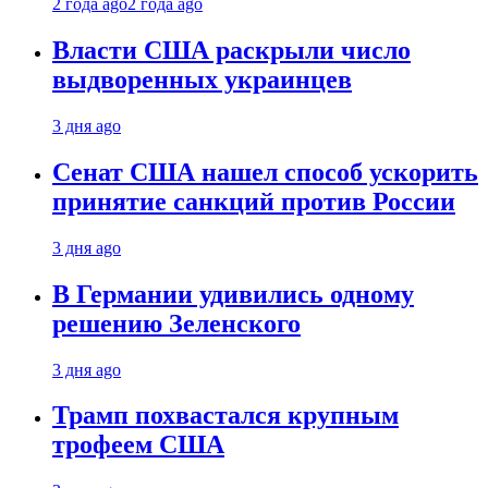
2 года ago
2 года ago
Власти США раскрыли число
выдворенных украинцев
3 дня ago
Сенат США нашел способ ускорить
принятие санкций против России
3 дня ago
В Германии удивились одному
решению Зеленского
3 дня ago
Трамп похвастался крупным
трофеем США