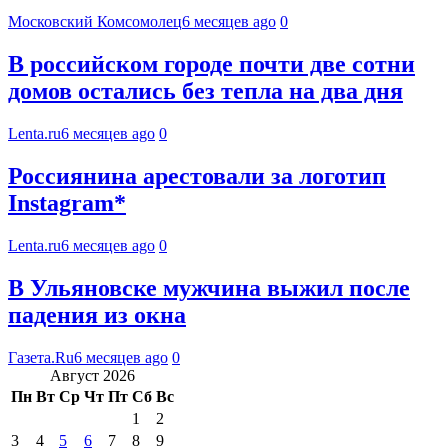
Московский Комсомолец
6 месяцев ago
0
В российском городе почти две сотни
домов остались без тепла на два дня
Lenta.ru
6 месяцев ago
0
Россиянина арестовали за логотип
Instagram*
Lenta.ru
6 месяцев ago
0
В Ульяновске мужчина выжил после
падения из окна
Газета.Ru
6 месяцев ago
0
Август 2026
Пн
Вт
Ср
Чт
Пт
Сб
Вс
1
2
3
4
5
6
7
8
9