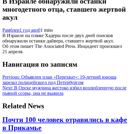
В Израиле обнаружили останки
многодетного отца, ставшего жертвой
акул
Рамблер
1 год ago
0
1 mins
В Израиле на пляже Хадеры после двух дней поисков
обнаружили останки дайвера, ставшего жертвой акул.
Об этом пишет The Associated Press. Инцидент произошел
21 апреля.
Навигация по записям
Previous:
Объявлен план «Перехват»: 19-летний юноша
зарезал полицейского под Петербургом
Next:
В Орске мужчина жестоко избил возлюбленную после
пьяной ссоры, она не выжила
Related News
Почти 100 человек отравились в кафе
в Прикамье