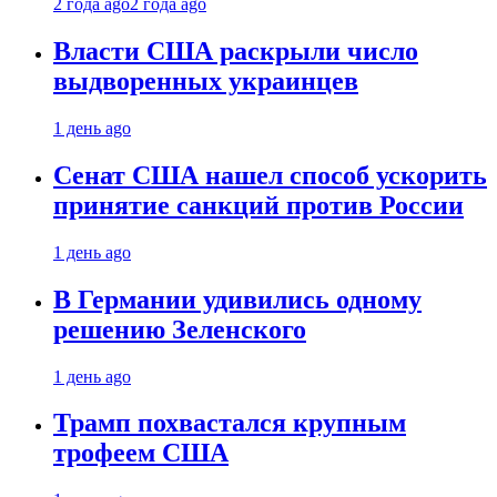
2 года ago
2 года ago
Власти США раскрыли число
выдворенных украинцев
1 день ago
Сенат США нашел способ ускорить
принятие санкций против России
1 день ago
В Германии удивились одному
решению Зеленского
1 день ago
Трамп похвастался крупным
трофеем США