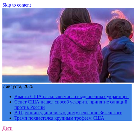
Skip to content
7 августа, 2026
Власти США раскрыли число выдворенных украинцев
Сенат США нашел способ ускорить принятие санкций
против России
В Германии удивились одному решению Зеленского
Трамп похвастался крупным трофеем США
Дети