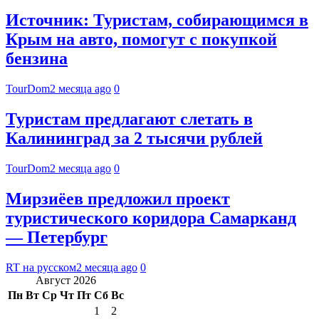
Источник: Туристам, собирающимся в
Крым на авто, помогут с покупкой
бензина
TourDom
2 месяца ago
0
Туристам предлагают слетать в
Калининград за 2 тысячи рублей
TourDom
2 месяца ago
0
Мирзиёев предложил проект
туристического коридора Самарканд
— Петербург
RT на русском
2 месяца ago
0
Август 2026
Пн
Вт
Ср
Чт
Пт
Сб
Вс
1
2