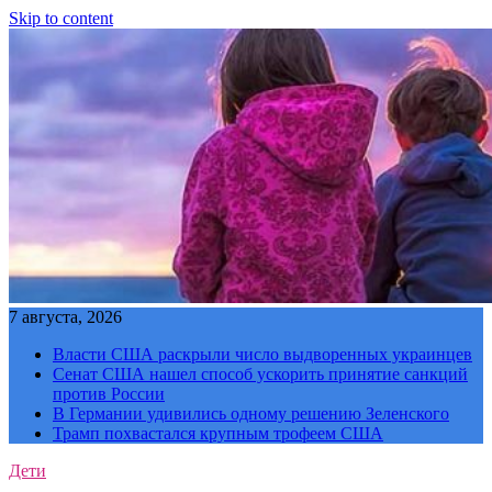
Skip to content
7 августа, 2026
Власти США раскрыли число выдворенных украинцев
Сенат США нашел способ ускорить принятие санкций
против России
В Германии удивились одному решению Зеленского
Трамп похвастался крупным трофеем США
Дети