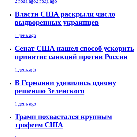
2 года ago
2 года ago
Власти США раскрыли число
выдворенных украинцев
1 день ago
Сенат США нашел способ ускорить
принятие санкций против России
1 день ago
В Германии удивились одному
решению Зеленского
1 день ago
Трамп похвастался крупным
трофеем США