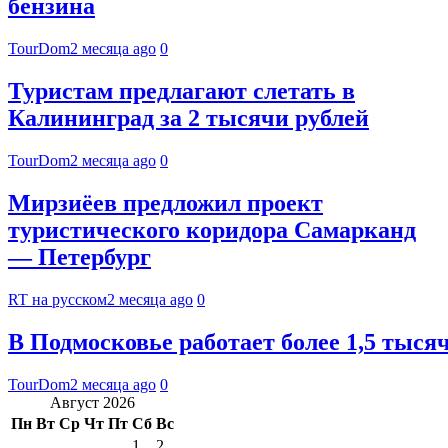
бензина
TourDom
2 месяца ago
0
Туристам предлагают слетать в
Калининград за 2 тысячи рублей
TourDom
2 месяца ago
0
Мирзиёев предложил проект
туристического коридора Самарканд
— Петербург
RT на русском
2 месяца ago
0
В Подмосковье работает более 1,5 тыся
TourDom
2 месяца ago
0
Август 2026
Пн
Вт
Ср
Чт
Пт
Сб
Вс
1
2