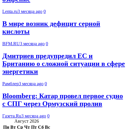
Lenta.ru
3 месяца ago
0
В мире возник дефицит серной
кислоты
BFM.RU
3 месяца ago
0
Дмитриев предупредил ЕС и
Британию о сложной ситуации в сфере
энергетики
Рамблер
3 месяца ago
0
Bloomberg: Катар провел первое судно
с СПГ через Ормузский пролив
Газета.Ru
3 месяца ago
0
Август 2026
Пн
Вт
Ср
Чт
Пт
Сб
Вс