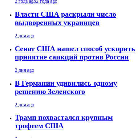
2 года ago
2 года ago
Власти США раскрыли число
выдворенных украинцев
2 дня ago
Сенат США нашел способ ускорить
принятие санкций против России
2 дня ago
В Германии удивились одному
решению Зеленского
2 дня ago
Трамп похвастался крупным
трофеем США