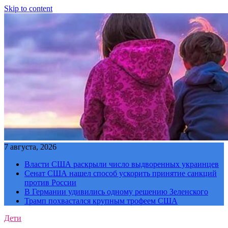
Skip to content
7 августа, 2026
Власти США раскрыли число выдворенных украинцев
Сенат США нашел способ ускорить принятие санкций
против России
В Германии удивились одному решению Зеленского
Трамп похвастался крупным трофеем США
Дети