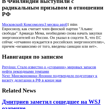
В Финляндии выступили с
радикальным призывом в отношении
РФ
Московский Комсомолец
3 месяца ago
0
1 mins
Евросоюзу, как считает член финской партии "Альянс
свободы" Армандо Мема, необходимо снова начать закупки
энергоносителей из России. Он указал в соцсети X, что ЕС
сейчас «отчаянно нуждается в российских энергоносителях»,
причем «независимо от того, введены санкции или нет».
Навигация по записям
Previous:
Стало известно о «сгорании» мировых запасов
нефти рекордными темпами
Next:
Минэкономики Японии подтвердило подготовку к
визиту делегации в РФ в конце мая
Related News
Дмитриев заметил сошедшее на WSJ
озарение