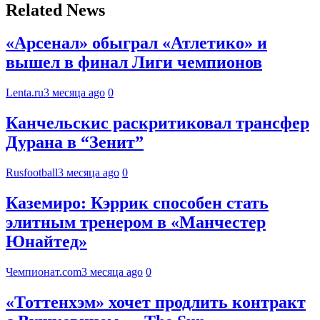
Related News
«Арсенал» обыграл «Атлетико» и
вышел в финал Лиги чемпионов
Lenta.ru
3 месяца ago
0
Канчельскис раскритиковал трансфер
Дурана в “Зенит”
Rusfootball
3 месяца ago
0
Каземиро: Кэррик способен стать
элитным тренером в «Манчестер
Юнайтед»
Чемпионат.com
3 месяца ago
0
«Тоттенхэм» хочет продлить контракт