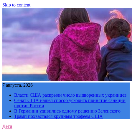
Skip to content
7 августа, 2026
Власти США раскрыли число выдворенных украинцев
Сенат США нашел способ ускорить принятие санкций
против России
В Германии удивились одному решению Зеленского
Трамп похвастался крупным трофеем США
Дети