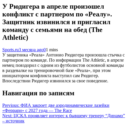
У Рюдигера в апреле произошел
конфликт с партнером по «Реалу».
Защитник извинился и пригласил
команду с семьями на обед (The
Athletic)
Sports.ru
3 месяца ago
0
1 mins
У защитника «Реала» Антонио Рюдигера произошла стычка с
партнером по команде. По информации The Athletic, в апреле
немец повздорил с одним из футболистов основной команды
в раздевалке на тренировочной базе «Реала», при этом
инициатором конфликта выступил сам Рюдигер.
Впоследствии Рюдигер извинился за свое поведение.
Навигация по записям
Previous:
ФИА закроет две аэродинамические лазейки
«Феррари» с 2027 года — The Race
Next:
ЦСКА проявляет интерес к бывшему тренеру “Динамо”
– источник