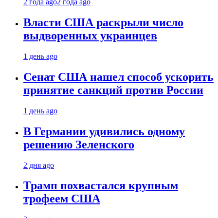
2 года ago
2 года ago
Власти США раскрыли число
выдворенных украинцев
1 день ago
Сенат США нашел способ ускорить
принятие санкций против России
1 день ago
В Германии удивились одному
решению Зеленского
2 дня ago
Трамп похвастался крупным
трофеем США