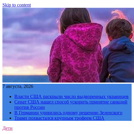
Skip to content
7 августа, 2026
Власти США раскрыли число выдворенных украинцев
Сенат США нашел способ ускорить принятие санкций
против России
В Германии удивились одному решению Зеленского
Трамп похвастался крупным трофеем США
Дети