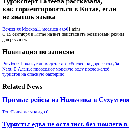
Турэксперт Галеева рассказала,
как сориентироваться в Китае, если
не знаешь языка
Вечерняя Москва
11 месяцев ago
0
1 mins
С 15 сентября в Китае начнет действовать безвизовый режим
для россиян.
Навигация по записям
Previous:
Накажут ли водителя за сбитого на дороге голубя
Next:
В Аланье проверяют морскую воду после жалоб
туристов на опасную бактерию
Related News
Прямые рейсы из Нальчика в Сухум мог
TourDom
4 месяца ago
0
Туристы едва не остались без ночлега в