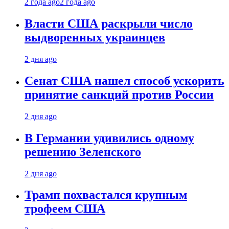
2 года ago
2 года ago
Власти США раскрыли число
выдворенных украинцев
2 дня ago
Сенат США нашел способ ускорить
принятие санкций против России
2 дня ago
В Германии удивились одному
решению Зеленского
2 дня ago
Трамп похвастался крупным
трофеем США