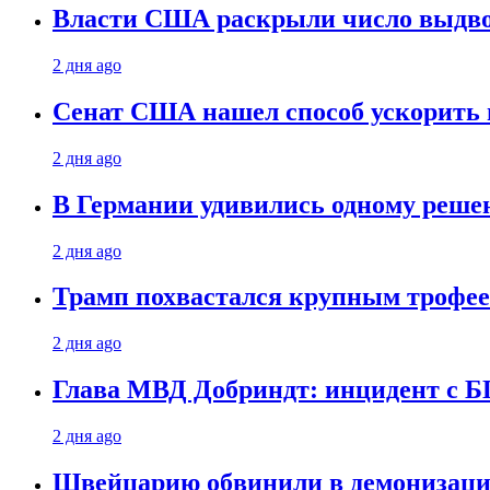
Власти США раскрыли число выдв
2 дня ago
Сенат США нашел способ ускорить 
2 дня ago
В Германии удивились одному реше
2 дня ago
Трамп похвастался крупным троф
2 дня ago
Глава МВД Добриндт: инцидент с Б
2 дня ago
Швейцарию обвинили в демонизаци