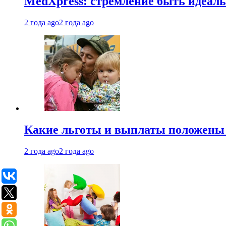
MedXpress: стремление быть идеаль
2 года ago
2 года ago
Какие льготы и выплаты положены
2 года ago
2 года ago