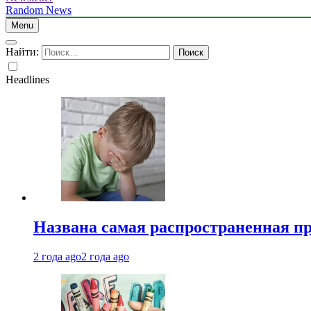
Random News
Menu
Найти:
Headlines
Названа самая распространенная п
2 года ago
2 года ago