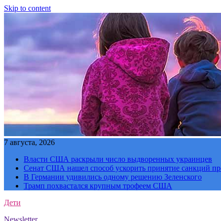
Skip to content
7 августа, 2026
Власти США раскрыли число выдворенных украинцев
Сенат США нашел способ ускорить принятие санкций пр
В Германии удивились одному решению Зеленского
Трамп похвастался крупным трофеем США
Дети
Newsletter