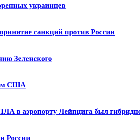
оренных украинцев
принятие санкций против России
нию Зеленского
еем США
ПЛА в аэропорту Лейпцига был гибридн
и России