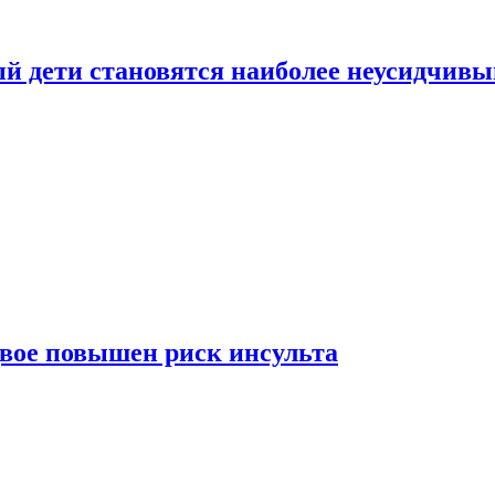
рый дети становятся наиболее неусидчив
вдвое повышен риск инсульта