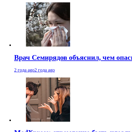
Врач Семирядов объяснил, чем опас
2 года ago
2 года ago