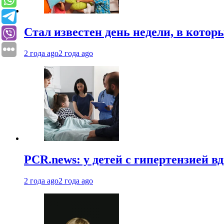
Стал известен день недели, в кото
2 года ago
2 года ago
PCR.news: у детей с гипертензией 
2 года ago
2 года ago