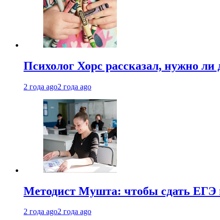
Психолог Хорс рассказал, нужно ли
2 года ago
2 года ago
Методист Мушта: чтобы сдать ЕГЭ н
2 года ago
2 года ago