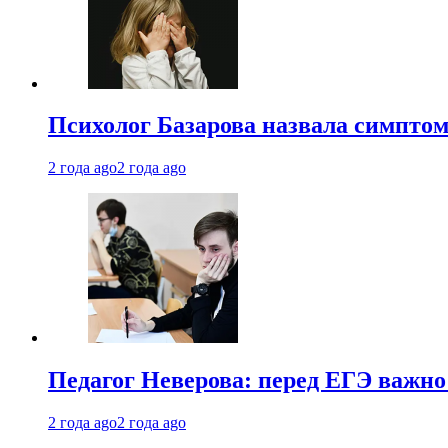
Психолог Базарова назвала симптом
2 года ago
2 года ago
Педагог Неверова: перед ЕГЭ важно
2 года ago
2 года ago