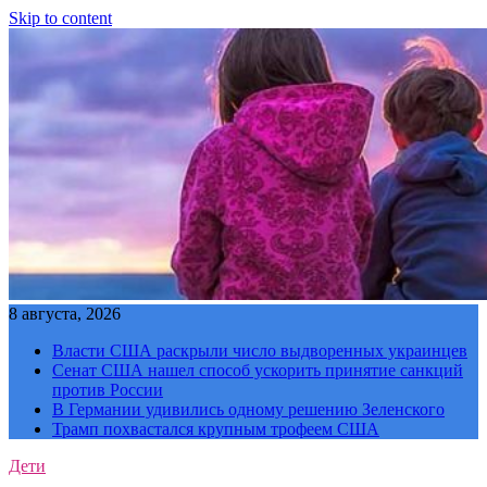
Skip to content
8 августа, 2026
Власти США раскрыли число выдворенных украинцев
Сенат США нашел способ ускорить принятие санкций
против России
В Германии удивились одному решению Зеленского
Трамп похвастался крупным трофеем США
Дети