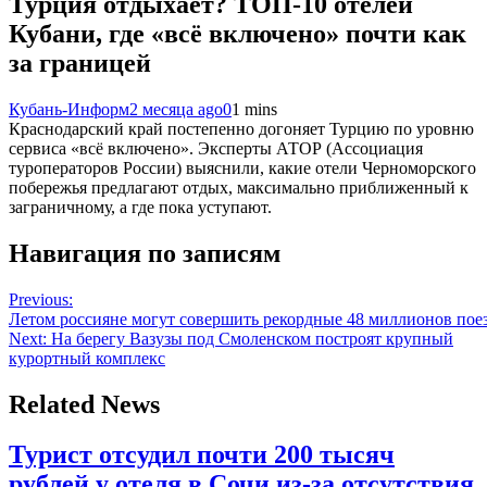
Турция отдыхает? ТОП-10 отелей
Кубани, где «всё включено» почти как
за границей
Кубань-Информ
2 месяца ago
0
1 mins
Краснодарский край постепенно догоняет Турцию по уровню
сервиса «всё включено». Эксперты АТОР (Ассоциация
туроператоров России) выяснили, какие отели Черноморского
побережья предлагают отдых, максимально приближенный к
заграничному, а где пока уступают.
Навигация по записям
Previous:
Летом россияне могут совершить рекордные 48 миллионов поез
Next:
На берегу Вазузы под Смоленском построят крупный
курортный комплекс
Related News
Турист отсудил почти 200 тысяч
рублей у отеля в Сочи из-за отсутствия