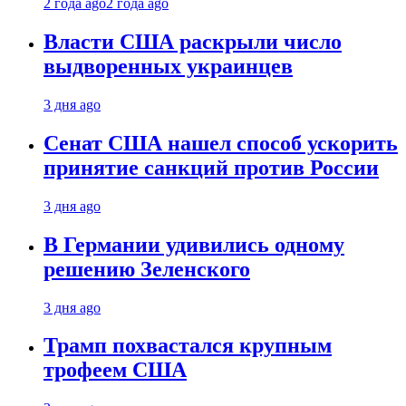
2 года ago
2 года ago
Власти США раскрыли число
выдворенных украинцев
3 дня ago
Сенат США нашел способ ускорить
принятие санкций против России
3 дня ago
В Германии удивились одному
решению Зеленского
3 дня ago
Трамп похвастался крупным
трофеем США