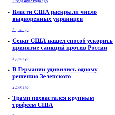
2 года ago
2 года ago
Власти США раскрыли число
выдворенных украинцев
2 дня ago
Сенат США нашел способ ускорить
принятие санкций против России
2 дня ago
В Германии удивились одному
решению Зеленского
2 дня ago
Трамп похвастался крупным
трофеем США