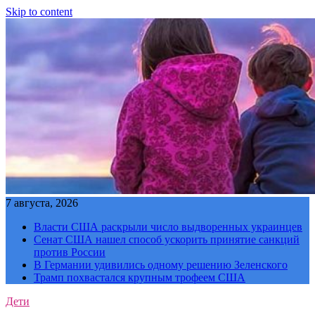
Skip to content
7 августа, 2026
Власти США раскрыли число выдворенных украинцев
Сенат США нашел способ ускорить принятие санкций
против России
В Германии удивились одному решению Зеленского
Трамп похвастался крупным трофеем США
Дети