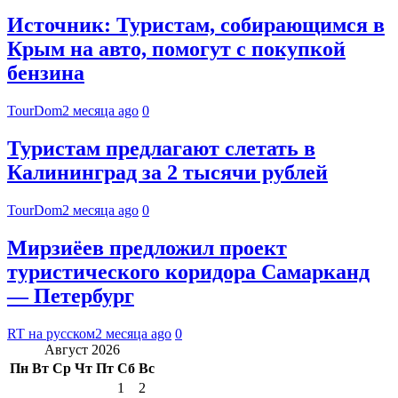
Источник: Туристам, собирающимся в
Крым на авто, помогут с покупкой
бензина
TourDom
2 месяца ago
0
Туристам предлагают слетать в
Калининград за 2 тысячи рублей
TourDom
2 месяца ago
0
Мирзиёев предложил проект
туристического коридора Самарканд
— Петербург
RT на русском
2 месяца ago
0
Август 2026
Пн
Вт
Ср
Чт
Пт
Сб
Вс
1
2