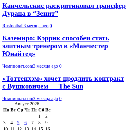
Канчельскис раскритиковал трансфер
Дурана в “Зенит”
Rusfootball
3 месяца ago
0
Каземиро: Кэррик способен стать
элитным тренером в «Манчестер
Юнайтед»
Чемпионат.com
3 месяца ago
0
«Тоттенхэм» хочет продлить контракт
с Вушковичем — The Sun
Чемпионат.com
3 месяца ago
0
Август 2026
Пн
Вт
Ср
Чт
Пт
Сб
Вс
1
2
3
4
5
6
7
8
9
10
11
12
13
14
15
16