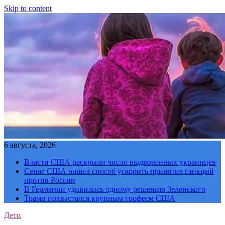
Skip to content
6 августа, 2026
Власти США раскрыли число выдворенных украинцев
Сенат США нашел способ ускорить принятие санкций
против России
В Германии удивились одному решению Зеленского
Трамп похвастался крупным трофеем США
Дети