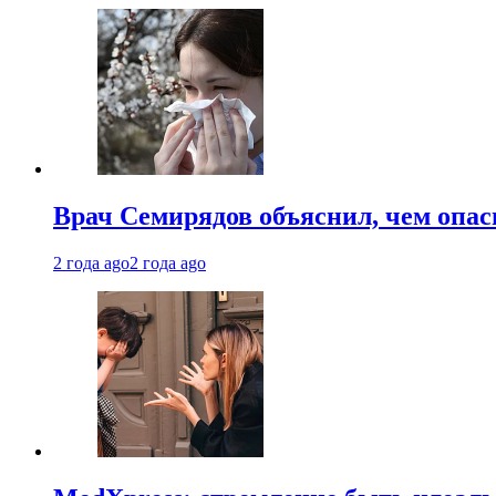
Врач Семирядов объяснил, чем опас
2 года ago
2 года ago