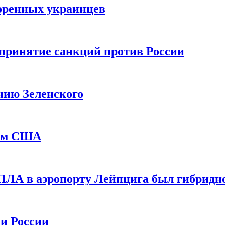
оренных украинцев
принятие санкций против России
нию Зеленского
еем США
ПЛА в аэропорту Лейпцига был гибридн
и России