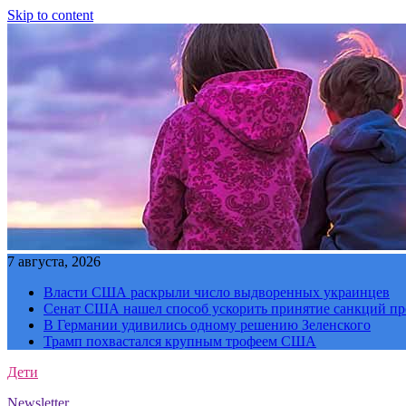
Skip to content
7 августа, 2026
Власти США раскрыли число выдворенных украинцев
Сенат США нашел способ ускорить принятие санкций пр
В Германии удивились одному решению Зеленского
Трамп похвастался крупным трофеем США
Дети
Newsletter