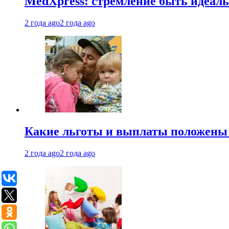
MedXpress: стремление быть идеаль
2 года ago
2 года ago
Какие льготы и выплаты положены
2 года ago
2 года ago