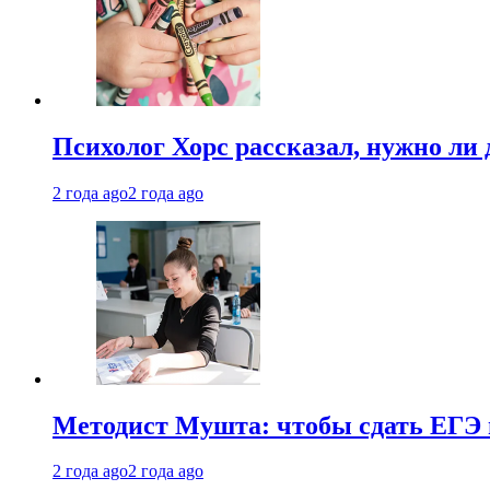
Психолог Хорс рассказал, нужно ли
2 года ago
2 года ago
Методист Мушта: чтобы сдать ЕГЭ н
2 года ago
2 года ago