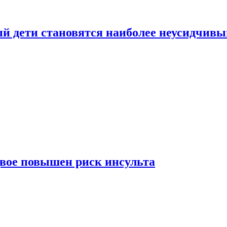
рый дети становятся наиболее неусидчив
вдвое повышен риск инсульта