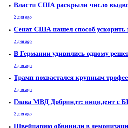
Власти США раскрыли число выдв
2 дня ago
Сенат США нашел способ ускорить 
2 дня ago
В Германии удивились одному реше
2 дня ago
Трамп похвастался крупным троф
2 дня ago
Глава МВД Добриндт: инцидент с Б
2 дня ago
Швейцарию обвинили в демонизаци