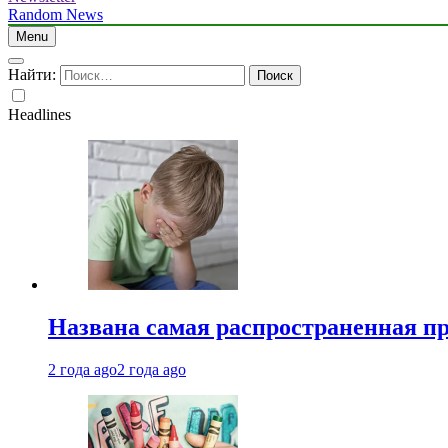
Random News
Menu
Найти:
Headlines
Названа самая распространенная п
2 года ago
2 года ago