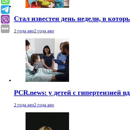
Стал известен день недели, в кото
2 года ago
2 года ago
PCR.news: у детей с гипертензией 
2 года ago
2 года ago