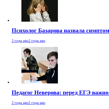
Психолог Базарова назвала симптом
2 года ago
2 года ago
Педагог Неверова: перед ЕГЭ важно
2 года ago
2 года ago