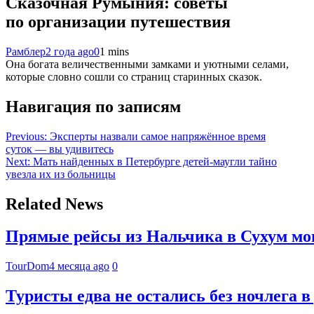
Сказочная Румыния: советы
по организации путешествия
Рамблер
2 года ago
0
1 mins
Она богата величественными замками и уютными селами,
которые словно сошли со страниц старинных сказок.
Навигация по записям
Previous:
Эксперты назвали самое напряжённое время
суток — вы удивитесь
Next:
Мать найденных в Петербурге детей-маугли тайно
увезла их из больницы
Related News
Прямые рейсы из Нальчика в Сухум мог
TourDom
4 месяца ago
0
Туристы едва не остались без ночлега в