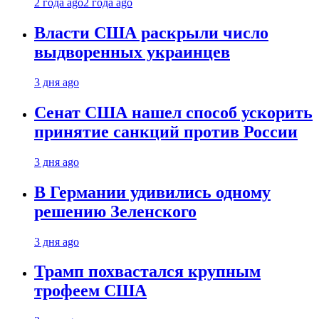
2 года ago
2 года ago
Власти США раскрыли число
выдворенных украинцев
3 дня ago
Сенат США нашел способ ускорить
принятие санкций против России
3 дня ago
В Германии удивились одному
решению Зеленского
3 дня ago
Трамп похвастался крупным
трофеем США