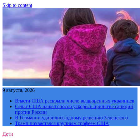
Skip to content
9 августа, 2026
Власти США раскрыли число выдворенных украинцев
Сенат США нашел способ ускорить принятие санкций
против России
В Германии удивились одному решению Зеленского
Трамп похвастался крупным трофеем США
Дети