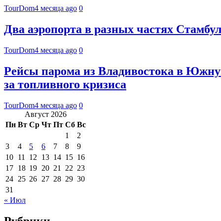
TourDom
4 месяца ago
0
Два аэропорта в разных частях Стамбул
TourDom
4 месяца ago
0
Рейсы парома из Владивостока в Южну
за топливного кризиса
TourDom
4 месяца ago
0
Август 2026
Пн
Вт
Ср
Чт
Пт
Сб
Вс
1
2
3
4
5
6
7
8
9
10
11
12
13
14
15
16
17
18
19
20
21
22
23
24
25
26
27
28
29
30
31
« Июл
Рубрики