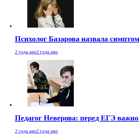
Психолог Базарова назвала симптом
2 года ago
2 года ago
Педагог Неверова: перед ЕГЭ важно
2 года ago
2 года ago