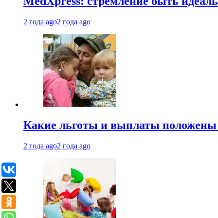
MedXpress: стремление быть идеаль
2 года ago
2 года ago
Какие льготы и выплаты положены
2 года ago
2 года ago