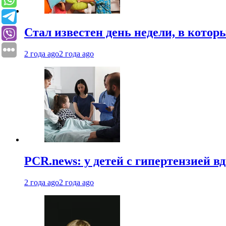
Стал известен день недели, в кото
2 года ago
2 года ago
PCR.news: у детей с гипертензией 
2 года ago
2 года ago