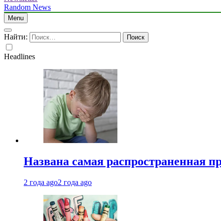
Random News
Menu
Найти:
Headlines
Названа самая распространенная п
2 года ago
2 года ago