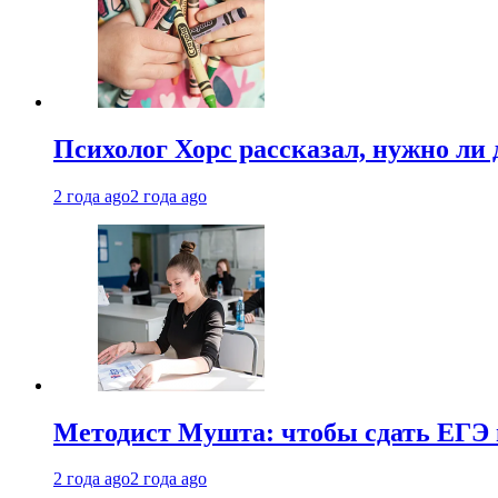
Психолог Хорс рассказал, нужно ли
2 года ago
2 года ago
Методист Мушта: чтобы сдать ЕГЭ н
2 года ago
2 года ago