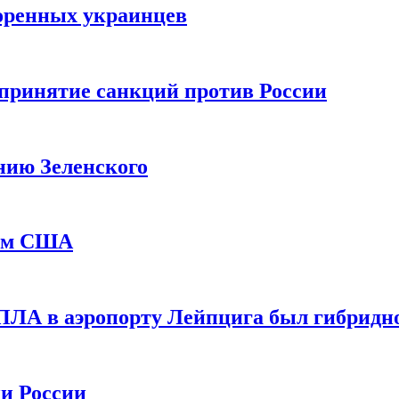
оренных украинцев
принятие санкций против России
нию Зеленского
еем США
ПЛА в аэропорту Лейпцига был гибридн
и России