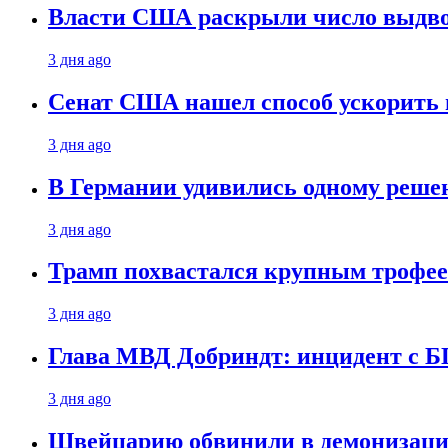
Власти США раскрыли число выдв
3 дня ago
Сенат США нашел способ ускорить 
3 дня ago
В Германии удивились одному реше
3 дня ago
Трамп похвастался крупным троф
3 дня ago
Глава МВД Добриндт: инцидент с Б
3 дня ago
Швейцарию обвинили в демонизаци