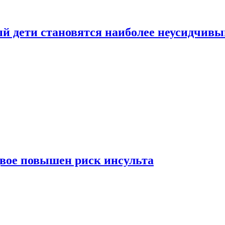
рый дети становятся наиболее неусидчив
вдвое повышен риск инсульта