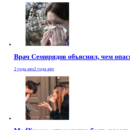
Врач Семирядов объяснил, чем опас
2 года ago
2 года ago