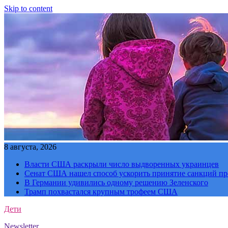
Skip to content
8 августа, 2026
Власти США раскрыли число выдворенных украинцев
Сенат США нашел способ ускорить принятие санкций пр
В Германии удивились одному решению Зеленского
Трамп похвастался крупным трофеем США
Дети
Newsletter