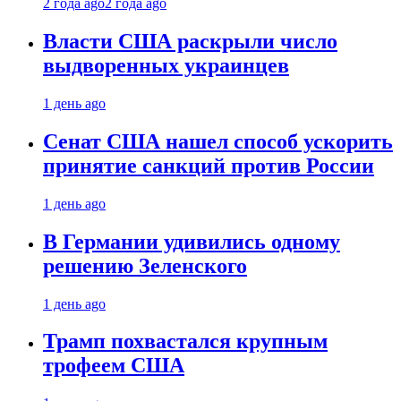
2 года ago
2 года ago
Власти США раскрыли число
выдворенных украинцев
1 день ago
Сенат США нашел способ ускорить
принятие санкций против России
1 день ago
В Германии удивились одному
решению Зеленского
1 день ago
Трамп похвастался крупным
трофеем США