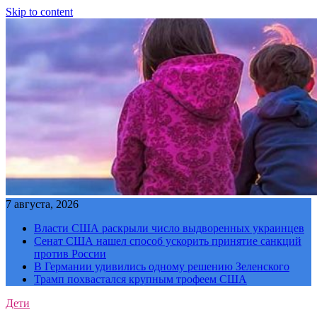
Skip to content
7 августа, 2026
Власти США раскрыли число выдворенных украинцев
Сенат США нашел способ ускорить принятие санкций
против России
В Германии удивились одному решению Зеленского
Трамп похвастался крупным трофеем США
Дети