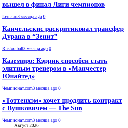
вышел в финал Лиги чемпионов
Lenta.ru
3 месяца ago
0
Канчельскис раскритиковал трансфер
Дурана в “Зенит”
Rusfootball
3 месяца ago
0
Каземиро: Кэррик способен стать
элитным тренером в «Манчестер
Юнайтед»
Чемпионат.com
3 месяца ago
0
«Тоттенхэм» хочет продлить контракт
с Вушковичем — The Sun
Чемпионат.com
3 месяца ago
0
Август 2026