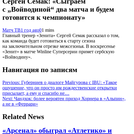
Сергей Семак: «Сыграем
с „Войводиной“ два матча и будем
готовится к чемпионату»
Матч ТВ
1 год ago
0
1 mins
Главный тренер «Зенита» Сергей Семак рассказал о том,
как команда будет готовиться к старту сезона
на заключительном отрезке межсезонья. В воскресенье
«Зенит» в матче Winline Суперсерии примет сербскую
«Войводину».
Навигация по записям
Previous:
Губерниев о диалоге Майгурова с IBU: «Такое
ощущение, что он просто им рождественские открытки
присылает, а ему и спасибо не…
Next:
Чандхок: более вероятен приход Хорнера в «Альпин»,
а не в «Феррари»
Related News
«Арсенал» обыграл «Атлетико» и