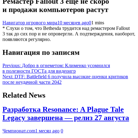
Ремастер Fallout 3 еще не скоро
и продажи компьютеров растут
Навигатор игрового мира
10 месяцев ago
0
1 mins
* Слухи о том, что Bethesda трудится над ремастером Fallout
3 так до сих пор и не опровергли. А подтверждения, наоборот,
появляются регулярно.
Навигация по записям
Previous:
Добро в огнеметом: Клименко усомнился
в полезности ГОСТа для видеоигр
Next:
DTF: Battlefield 6 получила высокие оценки критиков
после неудачной части 2042
Related News
Разработка Resonance: A Plague Tale
Legacy завершена — релиз 27 августа
Чемпионат.com
1 месяц ago
0