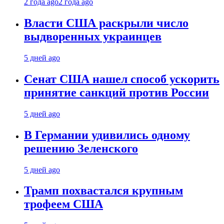
2 года ago
2 года ago
Власти США раскрыли число
выдворенных украинцев
5 дней ago
Сенат США нашел способ ускорить
принятие санкций против России
5 дней ago
В Германии удивились одному
решению Зеленского
5 дней ago
Трамп похвастался крупным
трофеем США