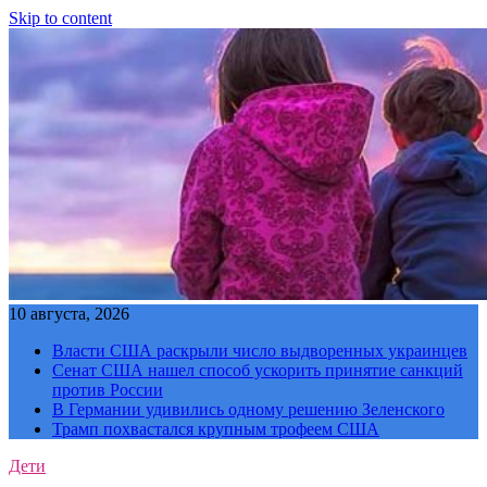
Skip to content
10 августа, 2026
Власти США раскрыли число выдворенных украинцев
Сенат США нашел способ ускорить принятие санкций
против России
В Германии удивились одному решению Зеленского
Трамп похвастался крупным трофеем США
Дети