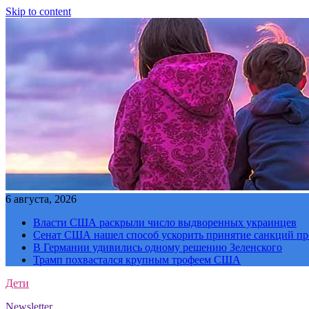
Skip to content
6 августа, 2026
Власти США раскрыли число выдворенных украинцев
Сенат США нашел способ ускорить принятие санкций пр
В Германии удивились одному решению Зеленского
Трамп похвастался крупным трофеем США
Дети
Newsletter