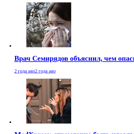
Врач Семирядов объяснил, чем опас
2 года ago
2 года ago