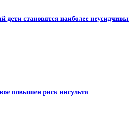
рый дети становятся наиболее неусидчив
вдвое повышен риск инсульта