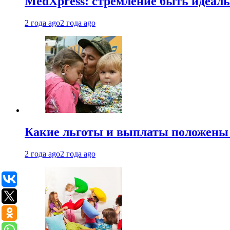
MedXpress: стремление быть идеаль
2 года ago
2 года ago
Какие льготы и выплаты положены
2 года ago
2 года ago