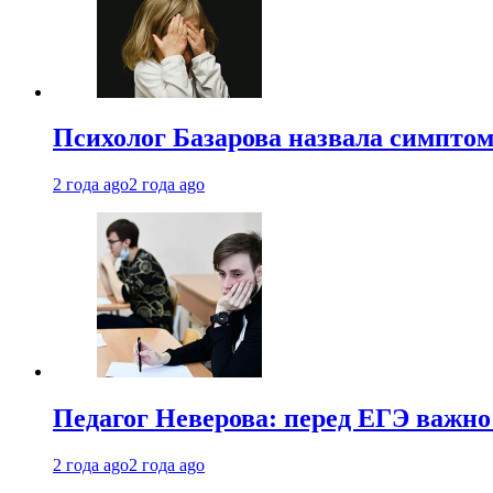
Психолог Базарова назвала симптом
2 года ago
2 года ago
Педагог Неверова: перед ЕГЭ важно
2 года ago
2 года ago