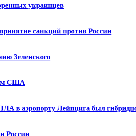
оренных украинцев
принятие санкций против России
нию Зеленского
еем США
ПЛА в аэропорту Лейпцига был гибридн
и России