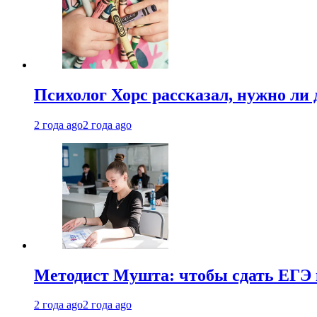
Психолог Хорс рассказал, нужно ли
2 года ago
2 года ago
Методист Мушта: чтобы сдать ЕГЭ н
2 года ago
2 года ago