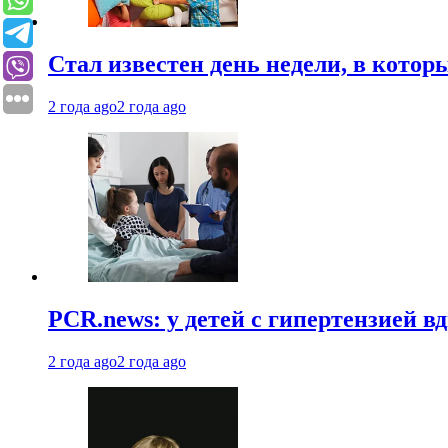
Стал известен день недели, в кото
2 года ago
2 года ago
PCR.news: у детей с гипертензией 
2 года ago
2 года ago