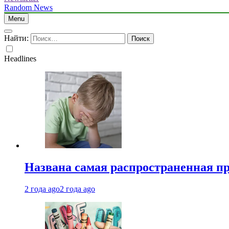
Random News
Menu
Найти:
Headlines
Названа самая распространенная п
2 года ago
2 года ago