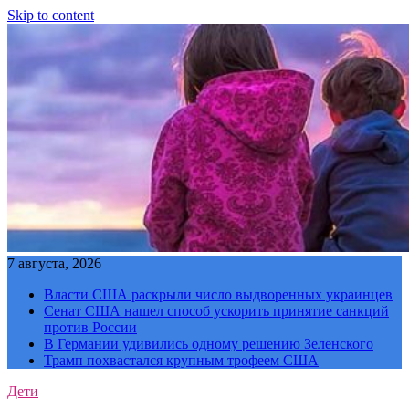
Skip to content
7 августа, 2026
Власти США раскрыли число выдворенных украинцев
Сенат США нашел способ ускорить принятие санкций
против России
В Германии удивились одному решению Зеленского
Трамп похвастался крупным трофеем США
Дети