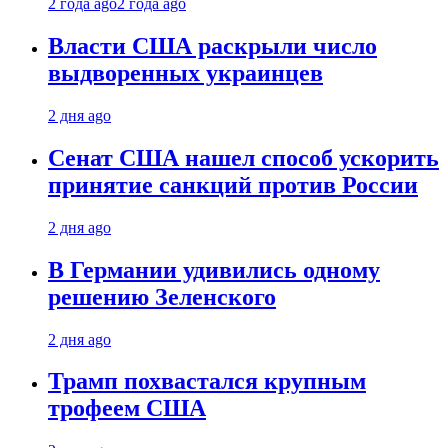
2 года ago
2 года ago
Власти США раскрыли число
выдворенных украинцев
2 дня ago
Сенат США нашел способ ускорить
принятие санкций против России
2 дня ago
В Германии удивились одному
решению Зеленского
2 дня ago
Трамп похвастался крупным
трофеем США