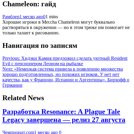
Chameleon: гайд
Рамблер
1 месяц ago
0
1 mins
Хорошие игроки в Meccha Chameleon могут буквально
растворяться в окружении — но в этом трюке им помогает не
только талант к рисованию.
Навигация по записям
Previous:
Хидэки Камия предложил сделать уютный Resident
Evil с пенсионером Леоном на рыбалке
Next:
«Немецкая система привела к появлению множества
хорошо подготовленных, но похожих игроков. У нет нет
качества, как у Франции, Испании и Аргентины». Бирхофф о
Германии
Related News
Разработка Resonance: A Plague Tale
Legacy завершена — релиз 27 августа
Чемпионат.com
1 месяц ago
0