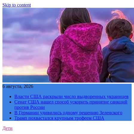
Skip to content
6 августа, 2026
Власти США раскрыли число выдворенных украинцев
Сенат США нашел способ ускорить принятие санкций
против России
В Германии удивились одному решению Зеленского
Трамп похвастался крупным трофеем США
Дети