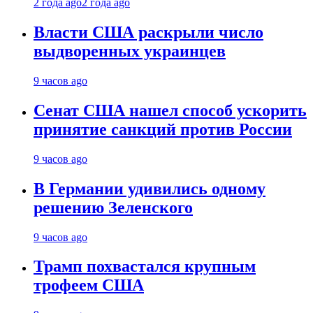
2 года ago
2 года ago
Власти США раскрыли число
выдворенных украинцев
9 часов ago
Сенат США нашел способ ускорить
принятие санкций против России
9 часов ago
В Германии удивились одному
решению Зеленского
9 часов ago
Трамп похвастался крупным
трофеем США