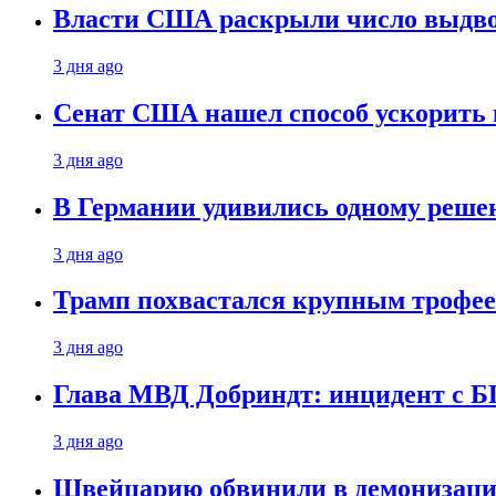
Власти США раскрыли число выдв
3 дня ago
Сенат США нашел способ ускорить 
3 дня ago
В Германии удивились одному реше
3 дня ago
Трамп похвастался крупным троф
3 дня ago
Глава МВД Добриндт: инцидент с Б
3 дня ago
Швейцарию обвинили в демонизаци