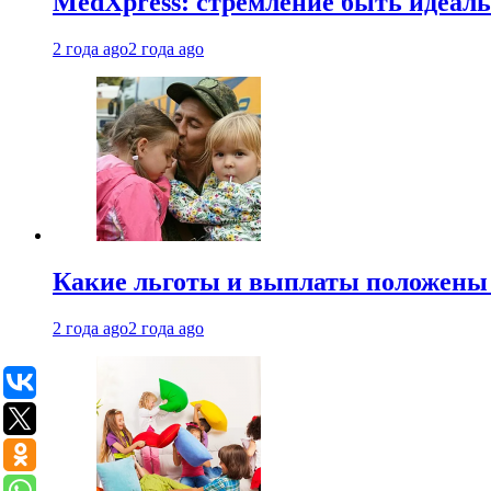
MedXpress: стремление быть идеаль
2 года ago
2 года ago
Какие льготы и выплаты положены
2 года ago
2 года ago