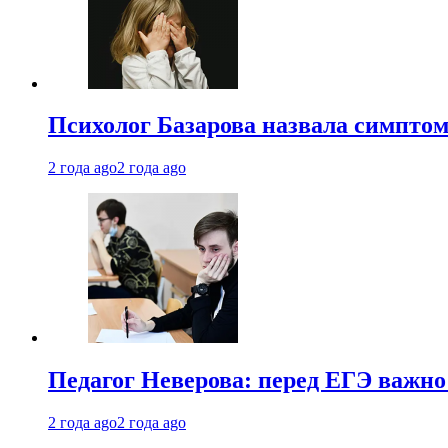
Психолог Базарова назвала симптом
2 года ago
2 года ago
Педагог Неверова: перед ЕГЭ важно
2 года ago
2 года ago