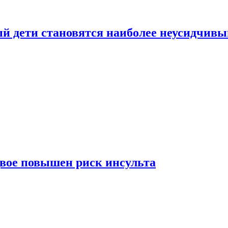
рый дети становятся наиболее неусидчив
вдвое повышен риск инсульта