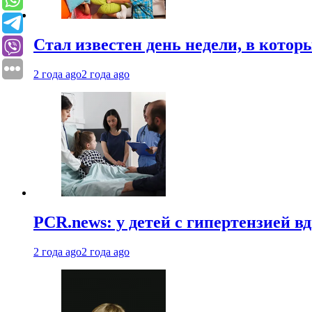
Стал известен день недели, в кото
2 года ago
2 года ago
PCR.news: у детей с гипертензией 
2 года ago
2 года ago