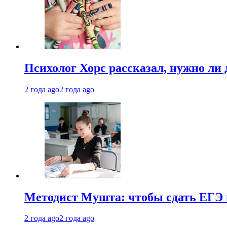
Психолог Хорс рассказал, нужно ли
2 года ago
2 года ago
Методист Мушта: чтобы сдать ЕГЭ н
2 года ago
2 года ago