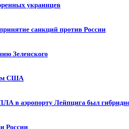
оренных украинцев
принятие санкций против России
нию Зеленского
еем США
ПЛА в аэропорту Лейпцига был гибридн
и России