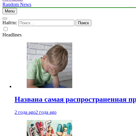
Random News
Menu
Найти:
Headlines
Названа самая распространенная п
2 года ago
2 года ago