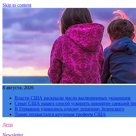
Skip to content
8 августа, 2026
Власти США раскрыли число выдворенных украинцев
Сенат США нашел способ ускорить принятие санкций пр
В Германии удивились одному решению Зеленского
Трамп похвастался крупным трофеем США
Дети
Newsletter