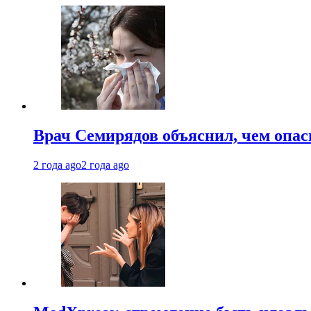
Врач Семирядов объяснил, чем опас
2 года ago
2 года ago