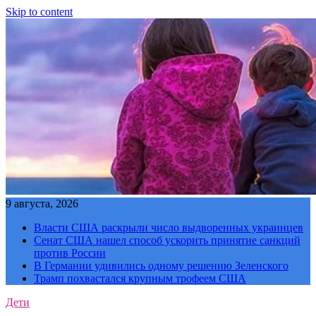
Skip to content
9 августа, 2026
Власти США раскрыли число выдворенных украинцев
Сенат США нашел способ ускорить принятие санкций
против России
В Германии удивились одному решению Зеленского
Трамп похвастался крупным трофеем США
Дети