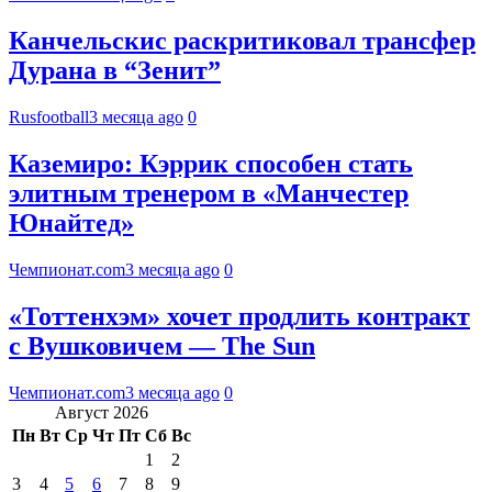
Канчельскис раскритиковал трансфер
Дурана в “Зенит”
Rusfootball
3 месяца ago
0
Каземиро: Кэррик способен стать
элитным тренером в «Манчестер
Юнайтед»
Чемпионат.com
3 месяца ago
0
«Тоттенхэм» хочет продлить контракт
с Вушковичем — The Sun
Чемпионат.com
3 месяца ago
0
Август 2026
Пн
Вт
Ср
Чт
Пт
Сб
Вс
1
2
3
4
5
6
7
8
9