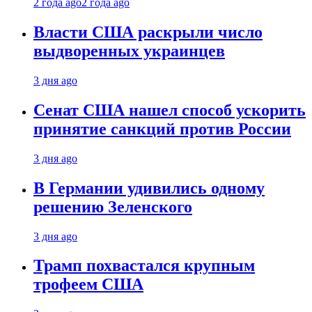
2 года ago
2 года ago
Власти США раскрыли число
выдворенных украинцев
3 дня ago
Сенат США нашел способ ускорить
принятие санкций против России
3 дня ago
В Германии удивились одному
решению Зеленского
3 дня ago
Трамп похвастался крупным
трофеем США