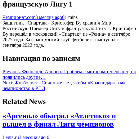
французскую Лигу 1
Чемпионат.com
3 месяца ago
0
1 mins
Защитник «Спартака» Кристофер Ву сравнил Мир
Российскую Премьер-Лигу и французскую Лигу 1. Кристофер
Ву перешёл в московский «Спартак» из «Ренна» в сентябре
2025 года. За французский клуб футболист выступал с
сентября 2022 года.
Навигация по записям
Previous:
Фернандо Алонсо: Проблем с мотором теперь нет, но
появились другие…
Next:
Футболист «Сочи» желает, чтобы «Краснодар» взял
чемпионство в РПЛ
Related News
«Арсенал» обыграл «Атлетико» и
вышел в финал Лиги чемпионов
Lenta.ru
3 месяца ago
0